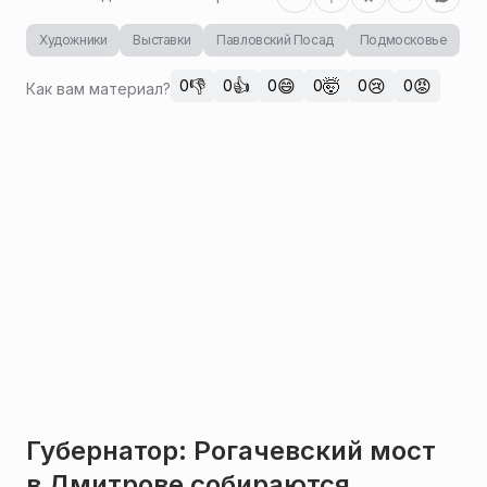
Художники
Выставки
Павловский Посад
Подмосковье
👎
👍
😄
🤯
😢
😡
0
0
0
0
0
0
Как вам материал?
Губернатор: Рогачевский мост
в Дмитрове собираются