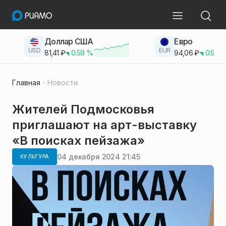
Доллар США
Евро
USD
EUR
81,41
₽
0.59
%
94,06
₽
0.93
Главная
Новости
Жителей Подмосковья
приглашают на арт-выставку
«В поисках пейзажа»
04 декабря 2024 21:45
КУЛЬТУРА