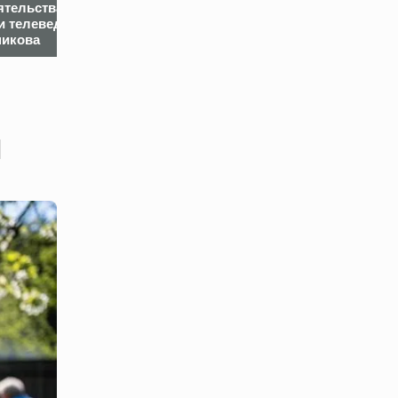
ятельства
последствия резни в
Путину новый
и телеведущего
отделении Сбербанка
ультиматум по
икова
в Москве
Украине
и