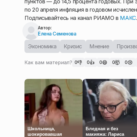
пунктов — до 14,5 процента годовых. При 
по 20 апреля инфляция в годовом исчислен
Подписывайтесь на канал РИАМО в
МАКС
Автор:
Елена Семенова
Экономика
Кризис
Мнение
Произв
Как вам материал?
👎
👍
😄
🤯
😢
0
0
0
0
0
Школьница,
Бледная и без
шокировавшая
макияжа: Лариса