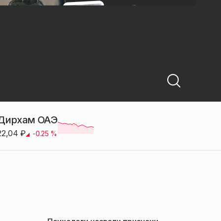
Дирхам ОАЭ
22,04
₽
-0.25
%