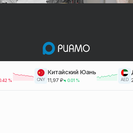
Китайский Юань
CNY
AED
11,97
₽
0.42
%
0.01
%