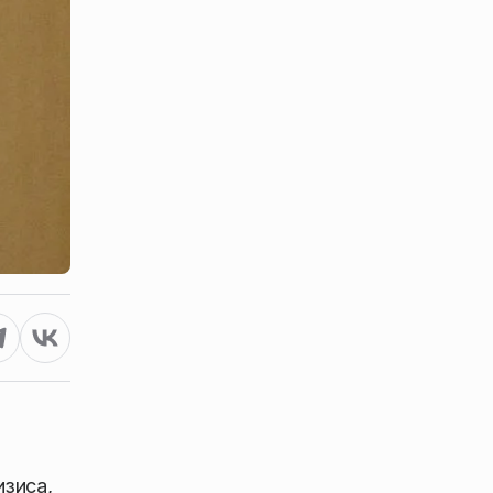
изиса,