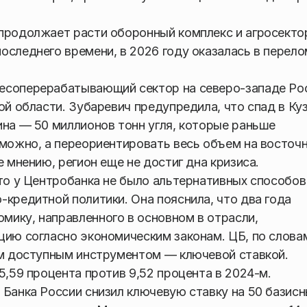
продолжает расти оборонный комплекс и агросекто
оследнего времени, в 2026 году оказалась в перел
есоперерабатывающий сектор на северо-западе Ро
ой области. Зубаревич предупредила, что спад в Ку
ина — 50 миллионов тонн угля, которые раньше
зможно, а переориентировать весь объем на восточ
е мнению, регион еще не достиг дна кризиса.
что у Центробанка не было альтернативных способов
-кредитной политики. Она пояснила, что два года
ику, направленного в основном в отрасли,
цию согласно экономическим законам. ЦБ, по слова
им доступным инструментом — ключевой ставкой.
5,59 процента против 9,52 процента в 2024-м.
 Банка России снизил ключевую ставку на 50 базис