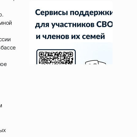
р.
омной
ссии
збассе
ное
м
ных