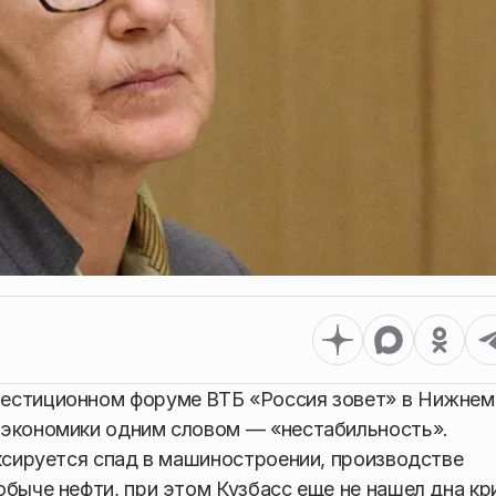
вестиционном форуме ВТБ «Россия зовет» в Нижнем
 экономики одним словом — «нестабильность».
иксируется спад в машиностроении, производстве
быче нефти, при этом Кузбасс еще не нашел дна кр