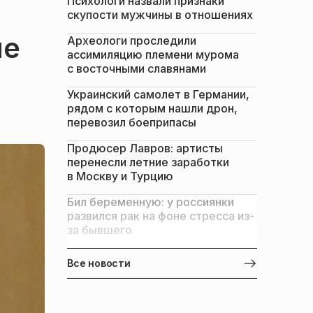
Психологи назвали признаки
скупости мужчины в отношениях
ые
Археологи проследили
ассимиляцию племени мурома
с восточными славянами
Украинский самолет в Германии,
рядом с которым нашли дрон,
перевозил боеприпасы
Продюсер Лавров: артисты
перенесли летние заработки
в Москву и Турцию
Бил беременную: у россиянки
развился рак на фоне стресса из-
за бывшего
Все новости