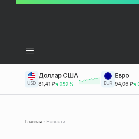
Доллар США
Евро
USD
EUR
81,41
₽
94,06
₽
0.59
%
Главная
Новости