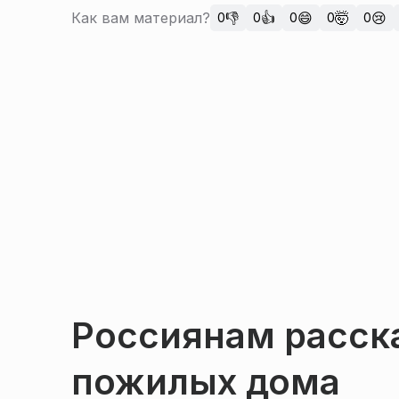
Как вам материал?
👎
👍
😄
🤯
😢
0
0
0
0
0
Россиянам расска
пожилых дома