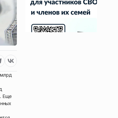
 млрд
д
. Еще
онных
ется