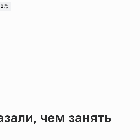
😡
0
зали, чем занять