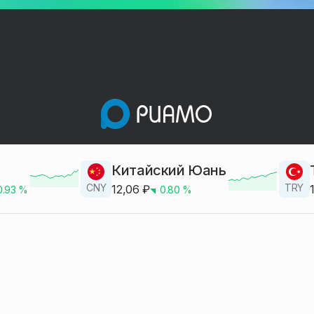
Китайский Юань
CNY
TRY
12,06
₽
0.93
%
0.80
%