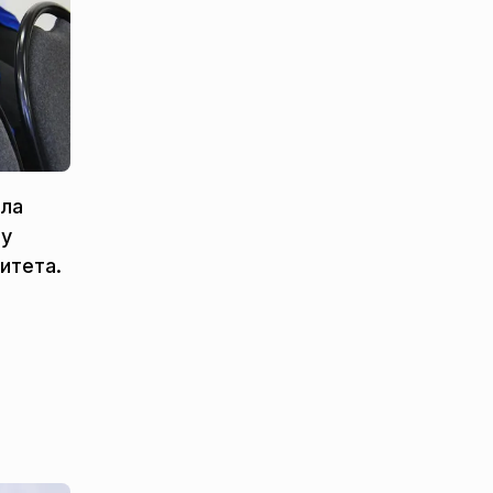
ила
чу
итета.