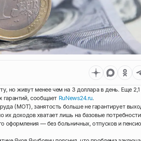
у, но живут менее чем на 3 доллара в день. Еще 2,1
х гарантий, сообщает
RuNews24.ru
.
уда (МОТ), занятость больше не гарантирует выхо
о их доходов хватает лишь на базовые потребности
ого оформления — без больничных, отпусков и пенси
тике Яков Якубович пояснил, что проблема заключа