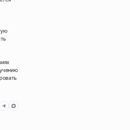
ную
сть
,
виях
бучению
ировать