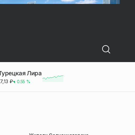
Турецкая Лира
17,13
₽
0.55
%