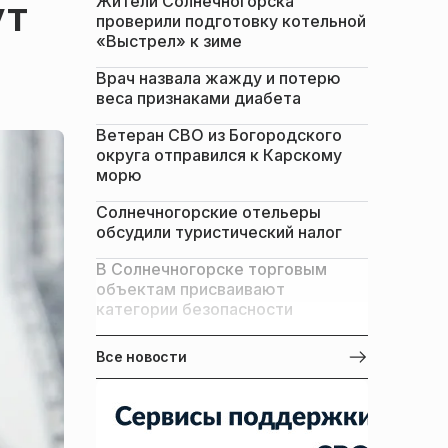
Жители Солнечногорска
ут
проверили подготовку котельной
«Выстрел» к зиме
Врач назвала жажду и потерю
веса признаками диабета
Ветеран СВО из Богородского
округа отправился к Карскому
морю
Солнечногорские отельеры
обсудили туристический налог
В Солнечногорске торговым
объектам присваивают
категории безопасности
Все новости