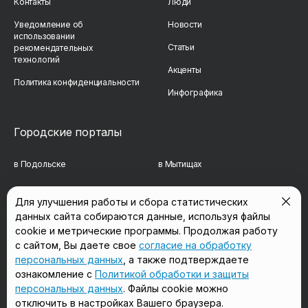
Контакты
Люди
Уведомление об
Новости
использовании
Статьи
рекомендательных
технологий
Акценты
Политика конфиденциальности
Инфографика
Городские порталы
в Подольске
в Мытищах
в Реутове
в Балашихе
Для улучшения работы и сбора статистических
в Сергиевом Посаде
в Люберцах
данных сайта собираются данные, используя файлы
cookie и метрические программы. Продолжая работу
в Красногорске
в Королёве
с сайтом, Вы даете свое
согласие на обработку
персональных данных
, а также подтверждаете
в Домодедово
в Щёлково
ознакомление с
Политикой обработки и защиты
персональных данных
. Файлы cookie можно
отключить в настройках Вашего браузера.
Мы в соцсетях