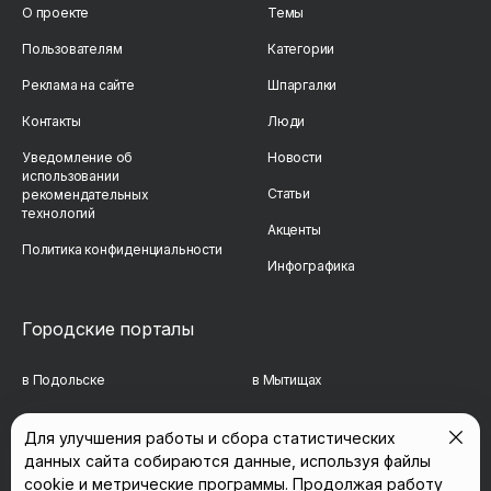
О проекте
Темы
Пользователям
Категории
Реклама на сайте
Шпаргалки
Контакты
Люди
Уведомление об
Новости
использовании
Статьи
рекомендательных
технологий
Акценты
Политика конфиденциальности
Инфографика
Городские порталы
в Подольске
в Мытищах
в Реутове
в Балашихе
Для улучшения работы и сбора статистических
данных сайта собираются данные, используя файлы
в Сергиевом Посаде
в Люберцах
cookie и метрические программы. Продолжая работу