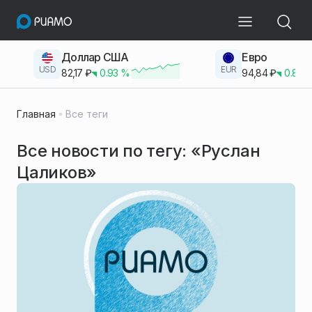
Доллар США
Евро
USD
EUR
82,17
₽
0.93
%
94,84
₽
0.83
Главная
Все теги
Все новости по тегу: «Руслан
Цаликов»