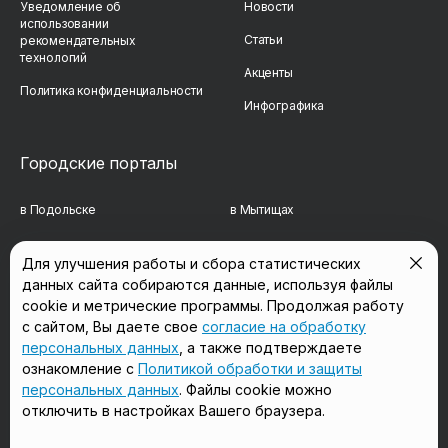
Уведомление об
Новости
использовании
Статьи
рекомендательных
технологий
Акценты
Политика конфиденциальности
Инфографика
Городские порталы
в Подольске
в Мытищах
в Реутове
в Балашихе
Для улучшения работы и сбора статистических
данных сайта собираются данные, используя файлы
в Сергиевом Посаде
в Люберцах
cookie и метрические программы. Продолжая работу
в Красногорске
в Королёве
с сайтом, Вы даете свое
согласие на обработку
персональных данных
, а также подтверждаете
в Домодедово
в Щёлково
ознакомление с
Политикой обработки и защиты
персональных данных
. Файлы cookie можно
отключить в настройках Вашего браузера.
Мы в соцсетях