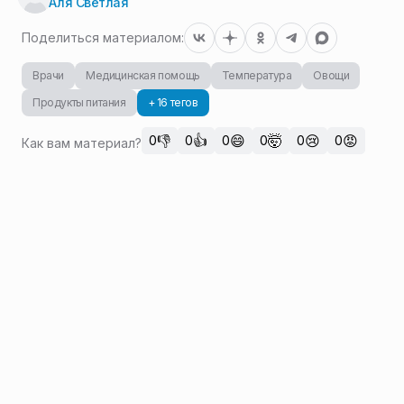
Аля Светлая
Поделиться материалом:
Врачи
Медицинская помощь
Температура
Овощи
Продукты питания
+ 16 тегов
👎
👍
😄
🤯
😢
😡
0
0
0
0
0
0
Как вам материал?