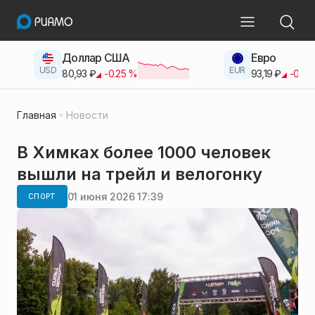
Доллар США
Евро
USD
EUR
80,93
₽
-0.25
%
93,19
₽
-0.42
Главная
Новости
В Химках более 1000 человек
вышли на трейл и велогонку
01 июня 2026 17:39
СПОРТ