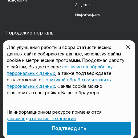
технологий
Акценты
Инфографика
Городские порталы
Для улучшения работы и сбора статистических
в Подольске
в Мытищах
данных сайта собираются данные, используя файлы
в Реутове
в Балашихе
cookie и метрические программы. Продолжая работу
с сайтом, Вы даете свое
согласие на обработку
в Сергиевом Посаде
в Люберцах
персональных данных
, а также подтверждаете
ознакомление с
Политикой обработки и защиты
в Красногорске
в Королёве
персональных данных
. Файлы cookie можно
отключить в настройках Вашего браузера.
в Домодедово
в Щёлково
На информационном ресурсе применяются
рекомендательные технологии
.
18+
Подтвердить