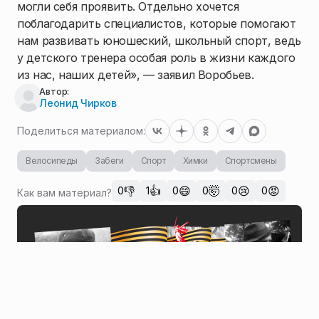
могли себя проявить. Отдельно хочется
поблагодарить специалистов, которые помогают
нам развивать юношеский, школьный спорт, ведь
у детского тренера особая роль в жизни каждого
из нас, наших детей», — заявил Воробьев.
Автор:
Леонид Чирков
Поделиться материалом:
Велосипеды
Забеги
Спорт
Химки
Спортсмены
👎
👍
😄
🤯
😢
😡
0
1
0
0
0
0
Как вам материал?