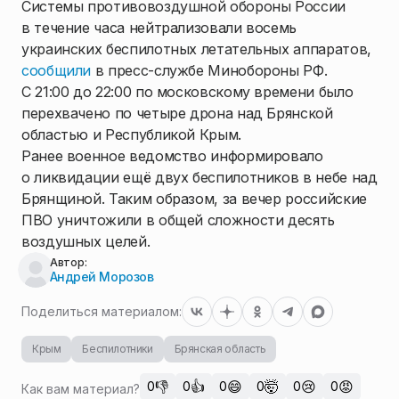
Системы противовоздушной обороны России
в течение часа нейтрализовали восемь
украинских беспилотных летательных аппаратов,
сообщили
в пресс-службе Минобороны РФ.
С 21:00 до 22:00 по московскому времени было
перехвачено по четыре дрона над Брянской
областью и Республикой Крым.
Ранее военное ведомство информировало
о ликвидации ещё двух беспилотников в небе над
Брянщиной. Таким образом, за вечер российские
ПВО уничтожили в общей сложности десять
воздушных целей.
Автор:
Андрей Морозов
Поделиться материалом:
Крым
Беспилотники
Брянская область
👎
👍
😄
🤯
😢
😡
0
0
0
0
0
0
Как вам материал?