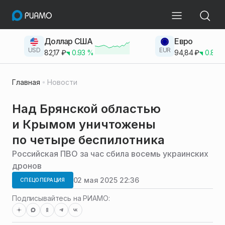
Доллар США
Евро
USD
EUR
82,17
₽
0.93
%
94,84
₽
0.83
Главная
Новости
Над Брянской областью
и Крымом уничтожены
по четыре беспилотника
Российская ПВО за час сбила восемь украинских
дронов
02 мая 2025 22:36
СПЕЦОПЕРАЦИЯ
Подписывайтесь на РИАМО: