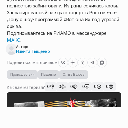
полностью забинтовали. Из раны сочилась кровь.
Запланированный завтра концерт в Ростове-на-
Дону с шоу-программой «Вот она Я» под угрозой
срыва.
Подписывайтесь на РИАМО в мессенджере
МАКС
.
Автор:
Никита Тыщенко
Поделиться материалом:
Происшествия
Падение
Ольга Бузова
👎
👍
😄
🤯
😢
😡
0
0
0
0
0
0
Как вам материал?