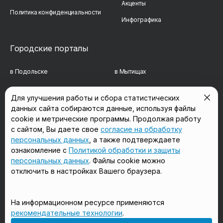
Акценты
Политика конфиденциальности
Инфографика
Городские порталы
в Подольске
в Мытищах
в Реутове
в Балашихе
Для улучшения работы и сбора статистических
данных сайта собираются данные, используя файлы
в Сергиевом Посаде
в Люберцах
cookie и метрические программы. Продолжая работу
в Красногорске
в Королёве
с сайтом, Вы даете свое
согласие на обработку
персональных данных
, а также подтверждаете
в Домодедово
в Щёлково
ознакомление с
Политикой обработки и защиты
персональных данных
. Файлы cookie можно
отключить в настройках Вашего браузера.
Мы в соцсетях
На информационном ресурсе применяются
рекомендательные технологии
.