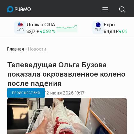
Доллар США
Евро
USD
EUR
82,17
₽
0.93
%
94,84
₽
0.83
Главная
Новости
Телеведущая Ольга Бузова
показала окровавленное колено
после падения
12 июня 2026 10:17
ПРОИСШЕСТВИЯ