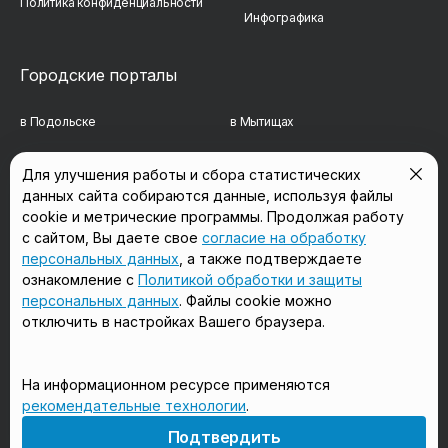
Политика конфиденциальности
Инфографика
Городские порталы
в Подольске
в Мытищах
в Реутове
в Балашихе
Для улучшения работы и сбора статистических
данных сайта собираются данные, используя файлы
в Сергиевом Посаде
в Люберцах
cookie и метрические программы. Продолжая работу
в Красногорске
в Королёве
с сайтом, Вы даете свое
согласие на обработку
персональных данных
, а также подтверждаете
в Домодедово
в Щёлково
ознакомление с
Политикой обработки и защиты
персональных данных
. Файлы cookie можно
отключить в настройках Вашего браузера.
Мы в соцсетях
На информационном ресурсе применяются
рекомендательные технологии
.
18+
Подтвердить