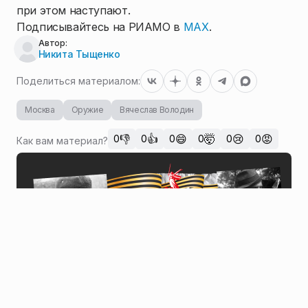
при этом наступают.
Подписывайтесь на РИАМО в
MAX
.
Автор:
Никита Тыщенко
Поделиться материалом:
Москва
Оружие
Вячеслав Володин
👎
👍
😄
🤯
😢
😡
0
0
0
0
0
0
Как вам материал?