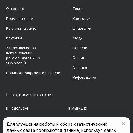
О проекте
Темы
Пользователям
Категории
Реклама на сайте
Шпаргалки
Контакты
Люди
Уведомление об
Новости
использовании
Статьи
рекомендательных
технологий
Акценты
Политика конфиденциальности
Инфографика
Городские порталы
в Подольске
в Мытищах
в Реутове
в Балашихе
Для улучшения работы и сбора статистических
данных сайта собираются данные, используя файлы
в Сергиевом Посаде
в Люберцах