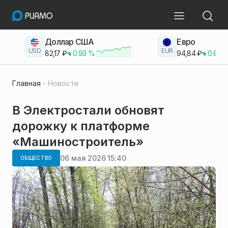
Доллар США
Евро
USD
EUR
82,17
₽
0.93
%
94,84
₽
0.83
Главная
Новости
В Электростали обновят
дорожку к платформе
«Машиностроитель»
06 мая 2026 15:40
ОБЩЕСТВО