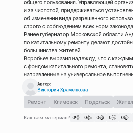
общего пользования. Управляющей органи
и за чистотой, придерживаться установле
об изменении вида разрешенного использо
строго с соблюдением всех норм законода
Ранее губернатор Московской области Анд
по капитальному ремонту делают достойно
большинства жителей.
Воробьев выразил надежду, что с каждым
с фондом капитального ремонта, становя
направленные на универсальное выполнени
Автор:
Виктория Храменкова
Ремонт
Климовск
Подольск
Жител
Как вам материал?
👎
👍
😄
🤯
😢
0
0
0
0
0