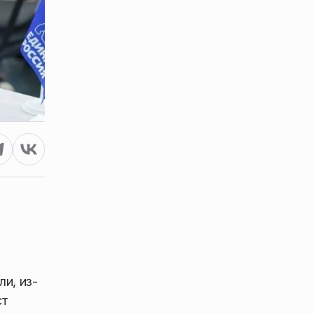
и, из-
ст