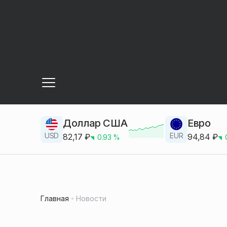
Доллар США
Евро
USD
EUR
82,17
₽
94,84
₽
0.93
%
Главная
Новости