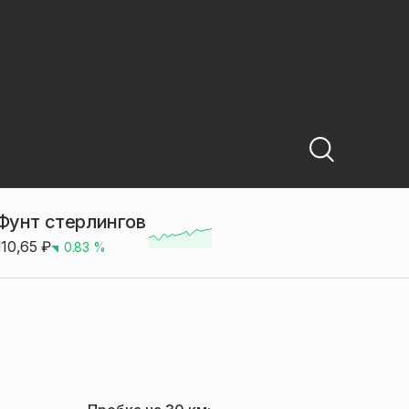
Фунт стерлингов
110,65
₽
0.83
%