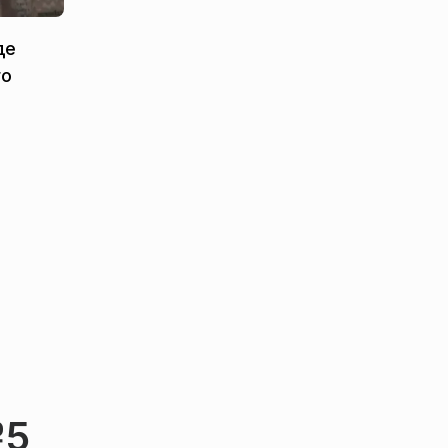
де
го
№5