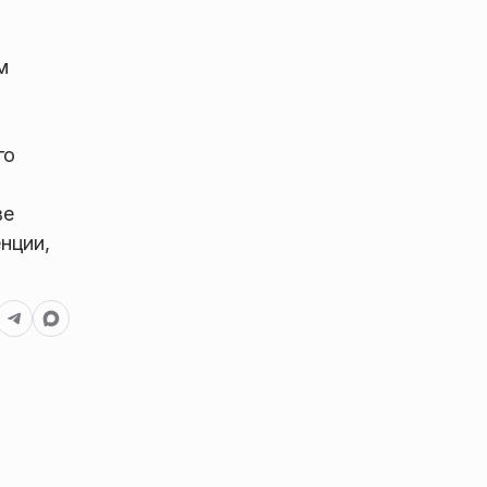
м
го
ве
нции,