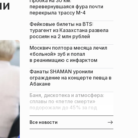
Пробка на 30 км:
ми
перевернувшаяся фура почти
перекрыла трассу М-4
Фейковые билеты на BTS:
турагент из Казахстана развела
россиян на 2 млн рублей
Москвич полтора месяца лечил
«больной» зуб и попал
в реанимацию с инфарктом
Фанаты SHAMAN уронили
ограждение на концерте певца в
Абакане
Баня, дискотека и атмосфера:
сплавы по «петле смерти»
подорожали до 45% за год
Все новости