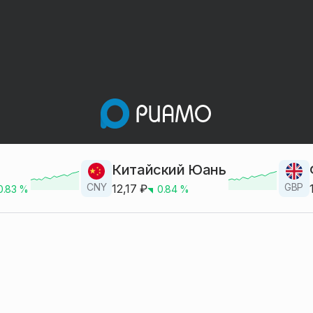
Китайский Юань
CNY
GBP
12,17
₽
0.83
%
0.84
%