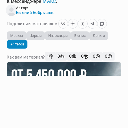
в мессенджере
МАКС
.
Автор:
Евгений Бобрышев
Поделиться материалом:
Москва
Церкви
Инвестиции
Бизнес
Деньги
+ 1 тегов
👎
👍
😄
🤯
😢
😡
1
0
0
0
0
0
Как вам материал?