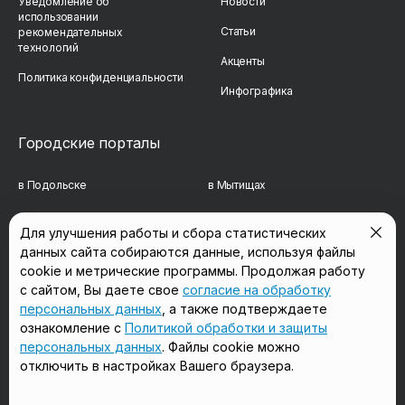
Уведомление об
Новости
использовании
Статьи
рекомендательных
технологий
Акценты
Политика конфиденциальности
Инфографика
Городские порталы
в Подольске
в Мытищах
в Реутове
в Балашихе
Для улучшения работы и сбора статистических
данных сайта собираются данные, используя файлы
в Сергиевом Посаде
в Люберцах
cookie и метрические программы. Продолжая работу
в Красногорске
в Королёве
с сайтом, Вы даете свое
согласие на обработку
персональных данных
, а также подтверждаете
в Домодедово
в Щёлково
ознакомление с
Политикой обработки и защиты
персональных данных
. Файлы cookie можно
отключить в настройках Вашего браузера.
Мы в соцсетях