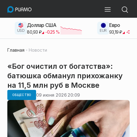
Доллар США
Евро
USD
EUR
80,93
₽
-0.25
%
93,19
₽
-0.42
Главная
Новости
«Бог очистил от богатства»:
батюшка обманул прихожанку
на 11,5 млн руб в Москве
09 июня 2026 20:09
ОБЩЕСТВО