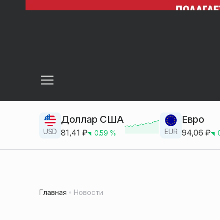
Доллар США
Евро
USD
EUR
81,41
₽
94,06
₽
0.59
%
Главная
Новости