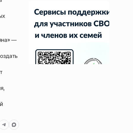
ых
яна» —
создать
т
я,
й