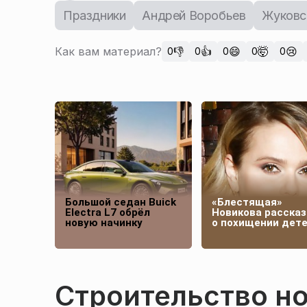
Праздники
Андрей Воробьев
Жуковс
Как вам материал?
👎
👍
😄
🤯
😢
0
0
0
0
0
Большой седан Buick
«Блестящая»
Electra L7 обрёл
Новикова рассказ
новую начинку
о похищении дет
Строительство но