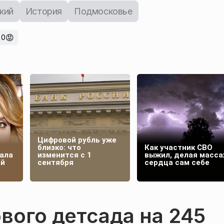
кий
История
Подмосковье
😡
0
Цифровой рубль уже
близко: что
Как участник СВО
ала
изменится с 1
выжил, делая масс
ей
сентября
сердца сам себе
вого детсада на 245