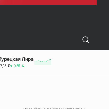
Турецкая Лира
17,13
₽
0.55
%