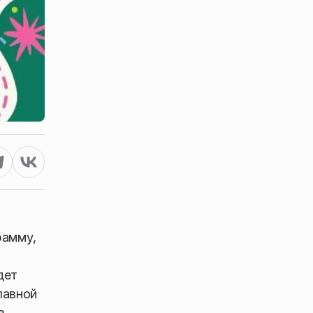
рамму,
дет
лавной
в