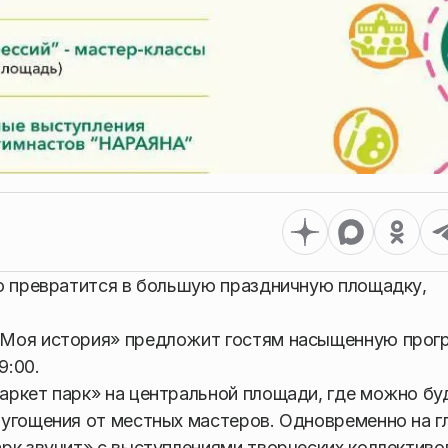
го превратится в большую праздничную площадку,
 Моя история» предложит гостям насыщенную прог
9:00.
аркет парк» на центральной площади, где можно бу
 угощения от местных мастеров. Одновременно на г
рк звучит» с выступлениями творческих коллективо