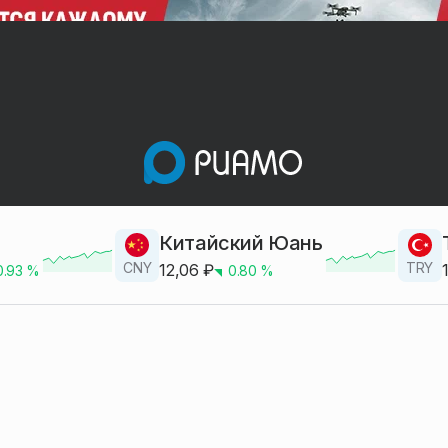
Китайский Юань
CNY
TRY
12,06
₽
0.93
%
0.80
%