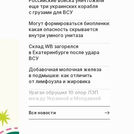
Российские войска уничтожили
еще три украинских корабля
с грузами для ВСУ
Могут формироваться биопленки:
какая опасность скрывается
внутри умного унитаза
Склад WB загорелся
в Екатеринбурге после удара
ВСУ
Добавочная молочная железа
в подмышке: как отличить
от лимфоузла и жировика
Ураган обрушил 10 опор ЛЭП
между Украиной и Молдавией
Все новости