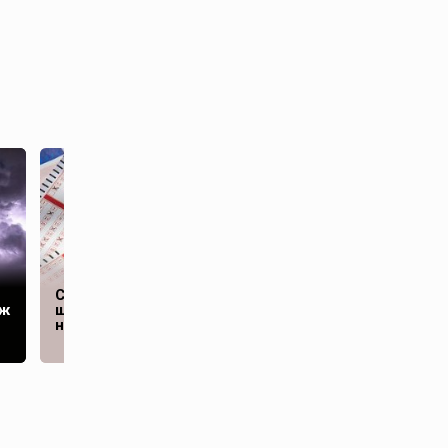
Пентагон после
Студент проиграл в
«гневного звонка»
аж
шахматном турнире,
Трампа собрал
но выиграл в лотерею
срочное совещание