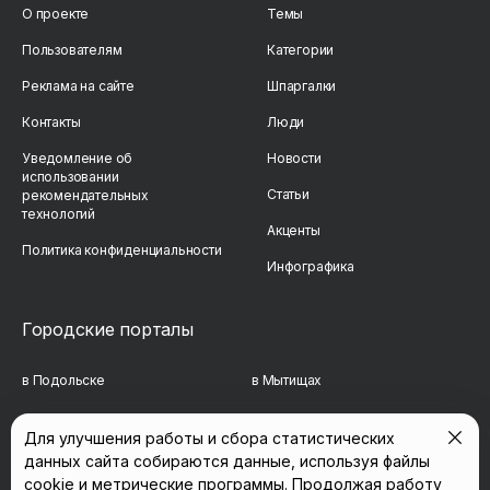
О проекте
Темы
Пользователям
Категории
Реклама на сайте
Шпаргалки
Контакты
Люди
Уведомление об
Новости
использовании
Статьи
рекомендательных
технологий
Акценты
Политика конфиденциальности
Инфографика
Городские порталы
в Подольске
в Мытищах
в Реутове
в Балашихе
Для улучшения работы и сбора статистических
данных сайта собираются данные, используя файлы
в Сергиевом Посаде
в Люберцах
cookie и метрические программы. Продолжая работу