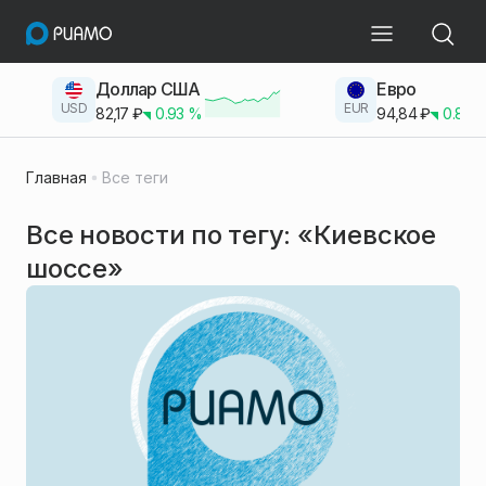
Доллар США
Евро
USD
EUR
82,17
₽
0.93
%
94,84
₽
0.83
Главная
Все теги
Все новости по тегу: «Киевское
шоссе»