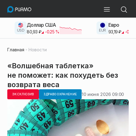
Доллар США
Евро
USD
EUR
80,93
₽
-0.25
%
93,19
₽
-0.42
Главная
Новости
«Волшебная таблетка»
не поможет: как похудеть без
возврата веса
10 июня 2026 09:00
ЭКСКЛЮЗИВ
ЗДРАВООХРАНЕНИЕ