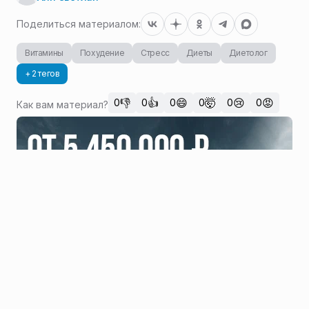
Поделиться материалом:
Витамины
Похудение
Стресс
Диеты
Диетолог
+ 2 тегов
👎
👍
😄
🤯
😢
😡
0
0
0
0
0
0
Как вам материал?