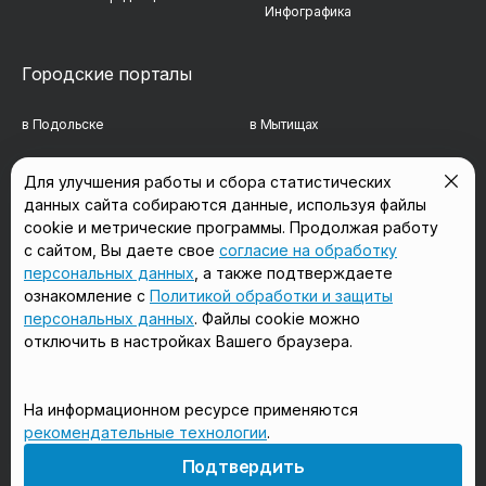
Инфографика
Городские порталы
в Подольске
в Мытищах
в Реутове
в Балашихе
Для улучшения работы и сбора статистических
данных сайта собираются данные, используя файлы
в Сергиевом Посаде
в Люберцах
cookie и метрические программы. Продолжая работу
в Красногорске
в Королёве
с сайтом, Вы даете свое
согласие на обработку
персональных данных
, а также подтверждаете
в Домодедово
в Щёлково
ознакомление с
Политикой обработки и защиты
персональных данных
. Файлы cookie можно
отключить в настройках Вашего браузера.
Мы в соцсетях
На информационном ресурсе применяются
рекомендательные технологии
.
18+
Подтвердить