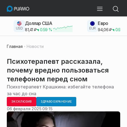
Доллар США
Евро
USD
EUR
81,41
₽
0.59
%
94,06
₽
0.93
Главная
Новости
Психотерапевт рассказала,
почему вредно пользоваться
телефоном перед сном
Психотерапевт Крашкина: избегайте телефона
за час до сна
ЭКСКЛЮЗИВ
ЗДРАВООХРАНЕНИЕ
06 февраля 2025 09:15