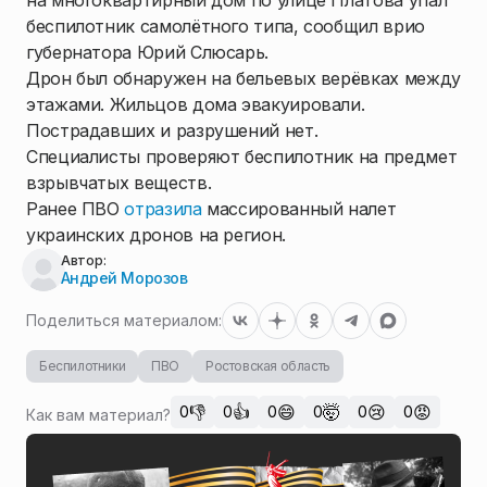
на многоквартирный дом по улице Платова упал
беспилотник самолётного типа, сообщил врио
губернатора Юрий Слюсарь.
Дрон был обнаружен на бельевых верёвках между
этажами. Жильцов дома эвакуировали.
Пострадавших и разрушений нет.
Специалисты проверяют беспилотник на предмет
взрывчатых веществ.
Ранее ПВО
отразила
массированный налет
украинских дронов на регион.
Автор:
Андрей Морозов
Поделиться материалом:
Беспилотники
ПВО
Ростовская область
👎
👍
😄
🤯
😢
😡
0
0
0
0
0
0
Как вам материал?