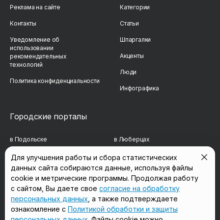
Реклама на сайте
Категории
Контакты
Статьи
Уведомление об
Шпаргалки
использовании
Акценты
рекомендательных
технологий
Люди
Политика конфиденциальности
Инфографика
Городские порталы
в Подольске
в Люберцах
в Мытищах
в Красногорске
Для улучшения работы и сбора статистических
данных сайта собираются данные, используя файлы
в Реутове
в Королёве
cookie и метрические программы. Продолжая работу
в Балашихе
в Домодедово
с сайтом, Вы даете свое
согласие на обработку
персональных данных
, а также подтверждаете
в Сергиевом Посаде
в Щёлково
ознакомление с
Политикой обработки и защиты
персональных данных
. Файлы cookie можно