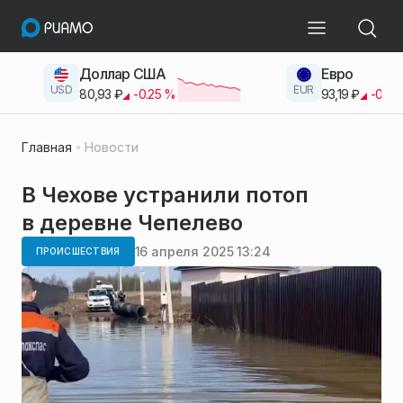
Доллар США
Евро
USD
EUR
80,93
₽
-0.25
%
93,19
₽
-0.42
Главная
Новости
В Чехове устранили потоп
в деревне Чепелево
16 апреля 2025 13:24
ПРОИСШЕСТВИЯ