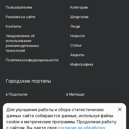
Пользователям
Категории
Реклама на сайте
Шпаргалки
Контакты
Люди
Уведомление об
Новости
использовании
Статьи
рекомендательных
технологий
Акценты
Политика конфиденциальности
Инфографика
Городские порталы
в Подольске
в Мытищах
в Реутове
в Балашихе
Для улучшения работы и сбора статистических
данных сайта собираются данные, используя файлы
в Сергиевом Посаде
в Люберцах
cookie и метрические программы. Продолжая работу
в Красногорске
в Королёве
с сайтом, Вы даете свое
согласие на обработку