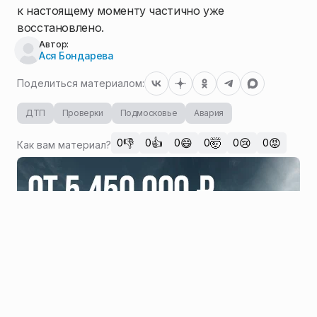
к настоящему моменту частично уже
восстановлено.
Автор:
Ася Бондарева
Поделиться материалом:
ДТП
Проверки
Подмосковье
Авария
👎
👍
😄
🤯
😢
😡
0
0
0
0
0
0
Как вам материал?