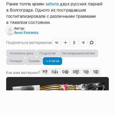
Ранее толпа армян
забила
двух русских парней
в Волгограде. Одного из пострадавших
госпитализировали с различными травмами
в тяжелом состоянии.
Автор:
Анна Князева
Поделиться материалом:
Уголовное дело
Подростки
Несовершеннолетние
Полиция
Травмы
+ 4 тегов
👎
👍
😄
🤯
😢
😡
1
0
0
0
1
1
Как вам материал?