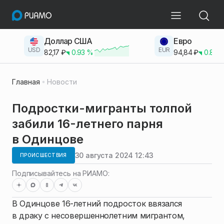
Доллар США
Евро
USD
EUR
82,17
₽
0.93
%
94,84
₽
0.83
Главная
Новости
Подростки-мигранты толпой
забили 16-летнего парня
в Одинцове
30 августа 2024 12:43
ПРОИСШЕСТВИЯ
Подписывайтесь на РИАМО:
В Одинцове 16-летний подросток ввязался
в драку с несовершеннолетним мигрантом,