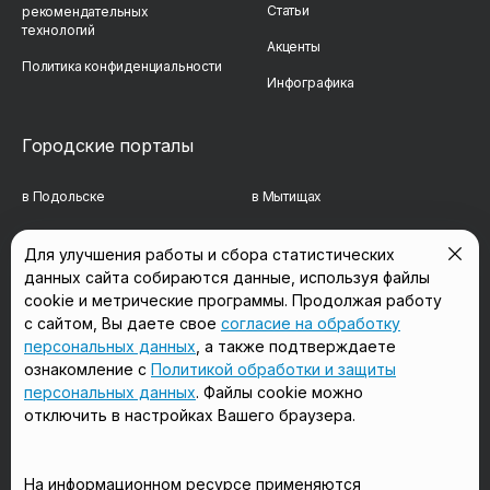
Статьи
рекомендательных
технологий
Акценты
Политика конфиденциальности
Инфографика
Городские порталы
в Подольске
в Мытищах
в Реутове
в Балашихе
Для улучшения работы и сбора статистических
данных сайта собираются данные, используя файлы
в Сергиевом Посаде
в Люберцах
cookie и метрические программы. Продолжая работу
в Красногорске
в Королёве
с сайтом, Вы даете свое
согласие на обработку
персональных данных
, а также подтверждаете
в Домодедово
в Щёлково
ознакомление с
Политикой обработки и защиты
персональных данных
. Файлы cookie можно
отключить в настройках Вашего браузера.
Мы в соцсетях
На информационном ресурсе применяются