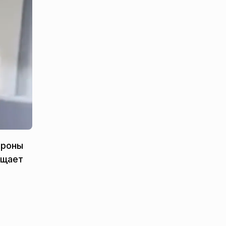
ороны
бщает