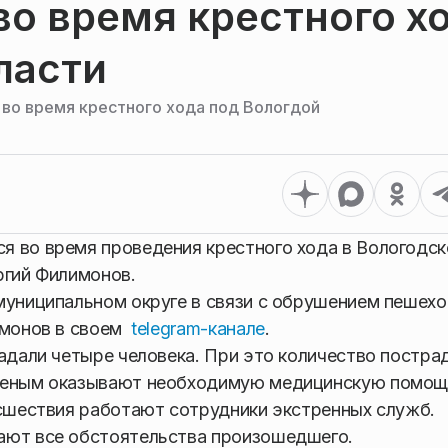
о время крестного х
ласти
 во время крестного хода под Вологдой
я во время проведения крестного хода в Вологодск
ргий Филимонов.
муниципальном округе в связи с обрушением пешех
имонов в своем
telegram-канале
.
радали четыре человека. При это количество постр
аненым оказывают необходимую медицинскую помощ
исшествия работают сотрудники экстренных служб.
ают все обстоятельства произошедшего.