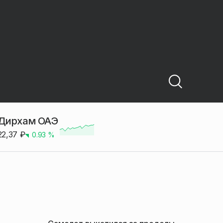
Дирхам ОАЭ
22,37
₽
0.93
%