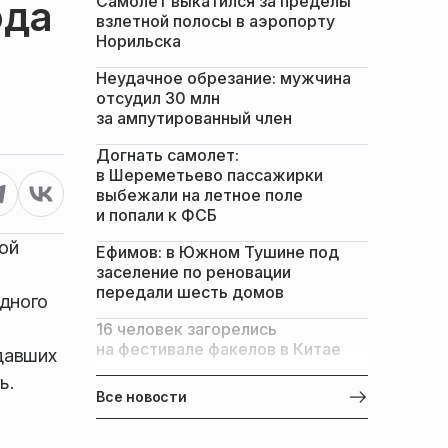
Самолет выкатился за пределы
ода
взлетной полосы в аэропорту
Норильска
Неудачное обрезание: мужчина
отсудил 30 млн
за ампутированный член
Догнать самолет:
в Шереметьево пассажирки
выбежали на летное поле
и попали к ФСБ
ой
Ефимов: в Южном Тушине под
заселение по реновации
передали шесть домов
одного
16 человек загорелись
на фестивале факелов в Китае
адавших
ь.
Все новости