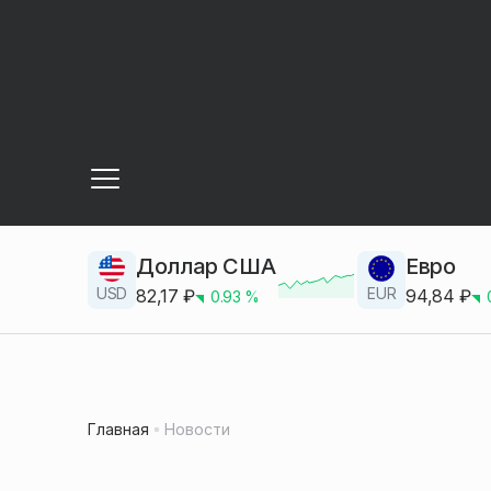
Доллар США
Евро
USD
EUR
82,17
₽
94,84
₽
0.93
%
Главная
Новости