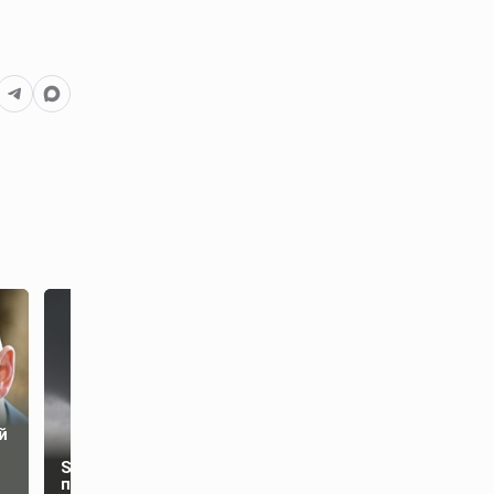
й
Участников
протестов во Львове
SHOT: в Башкирии
заставили кричать
прошёл смерч
«Слава ТЦК»