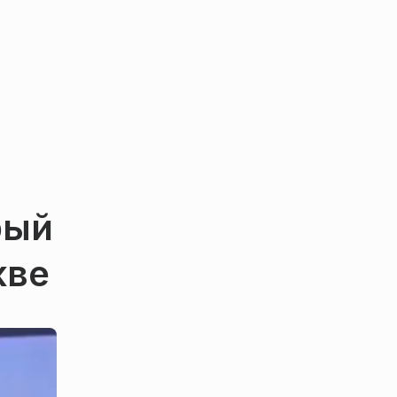
рый
кве