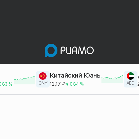
Китайский Юань
CNY
AED
12,17
₽
0.83
%
0.84
%