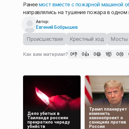
Ранее
мост вместе с пожарной машиной 
направлялись на тушение пожара в одном и
Автор:
Евгений Бобрышев
Происшествия
Крестный ход
Мосты
Как вам материал?
👎
👍
😄
🤯
😢
0
0
0
1
0
Трамп планирует
Дело убитых в
изменить
Таиланде россиян
законопроект о
прекратило череду
санкциях против
убийств
России