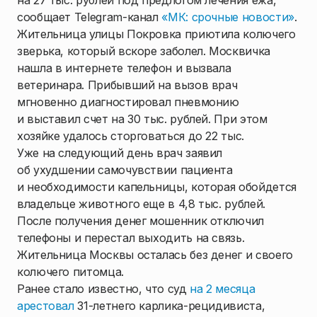
на 27 тыс. рублей под предлогом лечения ежа,
сообщает Telegram-канал
«МК: срочные новости»
.
Жительница улицы Покровка приютила колючего
зверька, который вскоре заболел. Москвичка
нашла в интернете телефон и вызвала
ветеринара. Прибывший на вызов врач
мгновенно диагностировал пневмонию
и выставил счет на 30 тыс. рублей. При этом
хозяйке удалось сторговаться до 22 тыс.
Уже на следующий день врач заявил
об ухудшении самочувствии пациента
и необходимости капельницы, которая обойдется
владельце животного еще в 4,8 тыс. рублей.
После получения денег мошенник отключил
телефоны и перестал выходить на связь.
Жительница Москвы осталась без денег и своего
колючего питомца.
Ранее стало известно, что суд
на 2 месяца
арестовал
31-летнего карлика-рецидивиста,