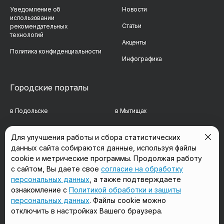
Уведомление об
Новости
использовании
Статьи
рекомендательных
технологий
Акценты
Политика конфиденциальности
Инфографика
Городские порталы
в Подольске
в Мытищах
в Реутове
в Балашихе
Для улучшения работы и сбора статистических
данных сайта собираются данные, используя файлы
в Сергиевом Посаде
в Люберцах
cookie и метрические программы. Продолжая работу
в Красногорске
в Королёве
с сайтом, Вы даете свое
согласие на обработку
персональных данных
, а также подтверждаете
в Домодедово
в Щёлково
ознакомление с
Политикой обработки и защиты
персональных данных
. Файлы cookie можно
отключить в настройках Вашего браузера.
Мы в соцсетях