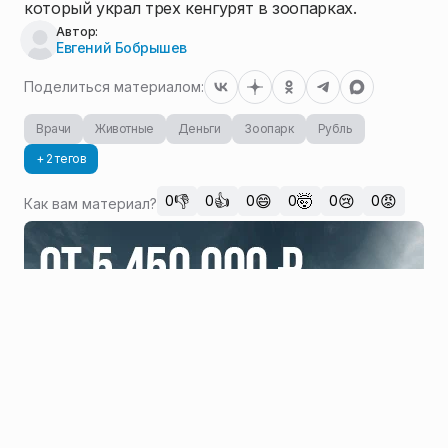
который украл трех кенгурят в зоопарках.
Автор:
Евгений Бобрышев
Поделиться материалом:
Врачи
Животные
Деньги
Зоопарк
Рубль
+ 2 тегов
👎
👍
😄
🤯
😢
😡
0
0
0
0
0
0
Как вам материал?