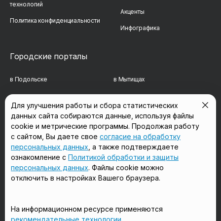
технологий
Акценты
Политика конфиденциальности
Инфографика
Городские порталы
в Подольске
в Мытищах
в Реутове
в Балашихе
Для улучшения работы и сбора статистических
данных сайта собираются данные, используя файлы
в Сергиевом Посаде
в Люберцах
cookie и метрические программы. Продолжая работу
в Красногорске
в Королёве
с сайтом, Вы даете свое
согласие на обработку
персональных данных
, а также подтверждаете
в Домодедово
в Щёлково
ознакомление с
Политикой обработки и защиты
персональных данных
. Файлы cookie можно
отключить в настройках Вашего браузера.
Мы в соцсетях
На информационном ресурсе применяются
рекомендательные технологии
.