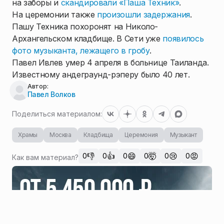
на заборы и
скандировали «Паша Техник»
.
На церемонии также
произошли задержания
.
Пашу Техника похоронят на Николо-
Архангельском кладбище. В Сети уже
появилось
фото музыканта, лежащего в гробу
.
Павел Ивлев умер 4 апреля в больнице Таиланда.
Известному андеграунд-рэперу было 40 лет.
Автор:
Павел Волков
Поделиться материалом:
Храмы
Москва
Кладбища
Церемония
Музыкант
👎
👍
😄
🤯
😢
😡
0
0
0
0
0
0
Как вам материал?