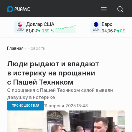
Доллар США
Евро
USD
EUR
81,41
₽
0.59
%
94,06
₽
0.93
Главная
Новости
Люди рыдают и впадают
в истерику на прощании
с Пашей Техником
С прощания с Пашей Техником силой вывели
девушку в истерике
11 апреля 2025 13:48
ПРОИСШЕСТВИЯ