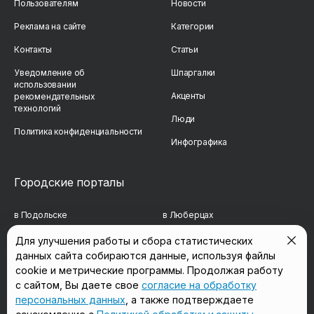
Пользователям
Новости
Реклама на сайте
Категории
Контакты
Статьи
Уведомление об
Шпаргалки
использовании
Акценты
рекомендательных
технологий
Люди
Политика конфиденциальности
Инфографика
Городские порталы
в Подольске
в Люберцах
в Мытищах
в Красногорске
Для улучшения работы и сбора статистических
данных сайта собираются данные, используя файлы
в Реутове
в Королёве
cookie и метрические программы. Продолжая работу
в Балашихе
в Домодедово
с сайтом, Вы даете свое
согласие на обработку
персональных данных
, а также подтверждаете
в Сергиевом Посаде
в Щёлково