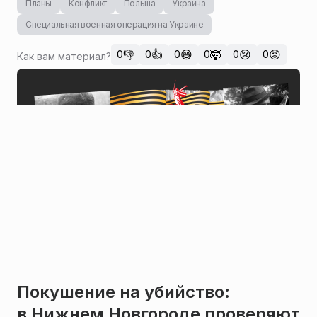
Планы
Конфликт
Польша
Украина
Специальная военная операция на Украине
👎
👍
😄
🤯
😢
😡
0
0
0
0
0
0
Как вам материал?
Покушение на убийство:
в Нижнем Новгороде проверяют