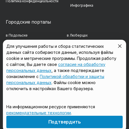
Политика конфиденциальности
Инфографика
Городские порталы
в Подольске
в Люберцах
в Мытищах
в Красногорске
Для улучшения работы и сбора статистических
данных сайта собираются данные, используя файлы
в Реутове
в Королёве
cookie и метрические программы. Продолжая работу
в Балашихе
в Домодедово
с сайтом, Вы даете свое
согласие на обработку
персональных данных
, а также подтверждаете
в Сергиевом Посаде
в Щёлково
ознакомление с
Политикой обработки и защиты
персональных данных
. Файлы cookie можно
отключить в настройках Вашего браузера.
Мы в соцсетях
На информационном ресурсе применяются
рекомендательные технологии
.
18+
Подтвердить