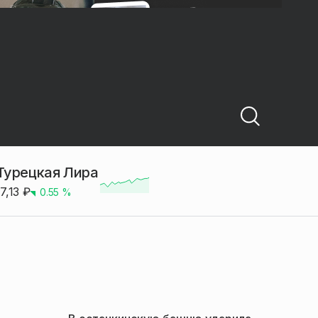
Турецкая Лира
17,13
₽
0.55
%