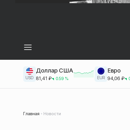
Доллар США
Евро
USD
EUR
81,41
₽
94,06
₽
0.59
%
Главная
Новости