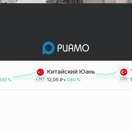
Китайский Юань
CNY
TRY
12,06
₽
0.93
%
0.80
%