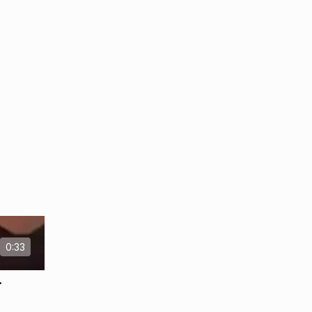
а
0:33
.