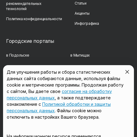
Статьи
рекомендательных
технологий
Акценты
Политика конфиденциальности
Инфографика
Городские порталы
в Подольске
в Мытищах
в Реутове
в Балашихе
Для улучшения работы и сбора статистических
в Сергиевом Посаде
в Люберцах
данных сайта собираются данные, используя файлы
cookie и метрические программы. Продолжая работу
в Красногорске
в Королёве
с сайтом, Вы даете свое
согласие на обработку
персональных данных
, а также подтверждаете
в Домодедово
в Щёлково
ознакомление с
Политикой обработки и защиты
персональных данных
. Файлы cookie можно
отключить в настройках Вашего браузера.
Мы в соцсетях
На информационном ресурсе применяются