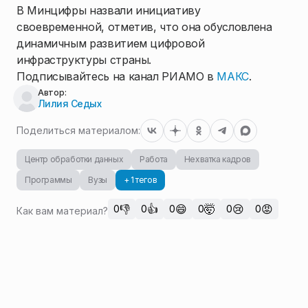
В Минцифры назвали инициативу
своевременной, отметив, что она обусловлена
динамичным развитием цифровой
инфраструктуры страны.
Подписывайтесь на канал РИАМО в
МАКС
.
Автор:
Лилия Седых
Поделиться материалом:
Центр обработки данных
Работа
Нехватка кадров
Программы
Вузы
+ 1 тегов
👎
👍
😄
🤯
😢
😡
0
0
0
0
0
0
Как вам материал?