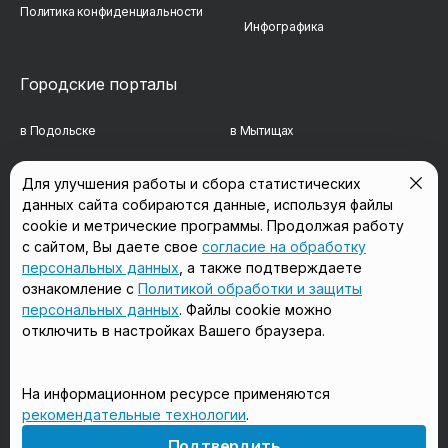
Политика конфиденциальности
Инфографика
Городские порталы
в Подольске
в Мытищах
в Реутове
в Балашихе
Для улучшения работы и сбора статистических
данных сайта собираются данные, используя файлы
в Сергиевом Посаде
в Люберцах
cookie и метрические программы. Продолжая работу
в Красногорске
в Королёве
с сайтом, Вы даете свое
согласие на обработку
персональных данных
, а также подтверждаете
в Домодедово
в Щёлково
ознакомление с
Политикой обработки и защиты
персональных данных
. Файлы cookie можно
отключить в настройках Вашего браузера.
Мы в соцсетях
На информационном ресурсе применяются
рекомендательные технологии
.
18+
Подтвердить