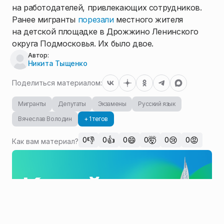
на работодателей, привлекающих сотрудников.
Ранее мигранты
порезали
местного жителя
на детской площадке в Дрожжино Ленинского
округа Подмосковья. Их было двое.
Автор:
Никита Тыщенко
Поделиться материалом:
Мигранты
Депутаты
Экзамены
Русский язык
Вячеслав Володин
+ 1 тегов
👎
👍
😄
🤯
😢
😡
0
0
0
0
0
0
Как вам материал?