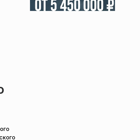
о
ого
ского