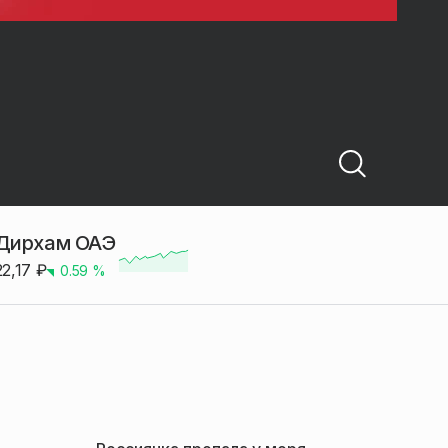
Дирхам ОАЭ
22,17
₽
0.59
%