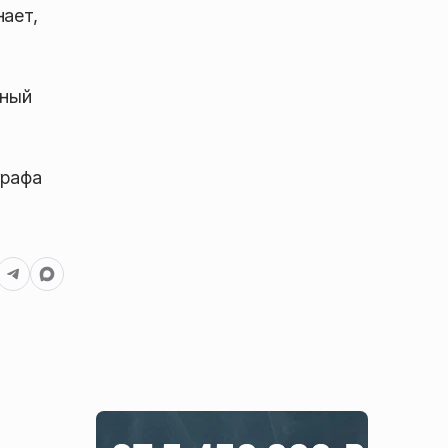
нает,
нный
графа