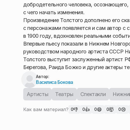
добродетельного человека, осознающего, 
с чего начать изменения.
Произведение Толстого дополнено его ска
с персонажами появляется и сам автор с 
в 1900 году, вдохновлен реальными событи
Впервые пьесу показали в Нижнем Новгороде
руководством народного артиста СССР Ник
Толстого выступит заслуженный артист РФ
Берегова, Раида Божко и другие актеры т
Автор:
Василиса Бокова
Артисты
Театры
Спектакли
Нижни
Как вам материал?
👎
👍
😄
🤯
😢
0
0
0
0
0