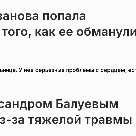
занова попала
того, как ее обманул
льнице. У нее серьезные проблемы с сердцем, ес
ксандром Балуевым
з-за тяжелой травмы