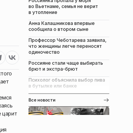
Россиянка пропала у моря
во Вьетнаме, семья не верит
в утопление
Анна Калашникова впервые
сообщила о втором сыне
Профессор Чеботарева заявила,
что женщины легче переносят
одиночество
Россияне стали чаще выбирать
брют и экстра-брют
стого
Психолог объяснила выбор пива
щает
в бутылке или банке
щемся
Все новости
каясь
е царит
дия