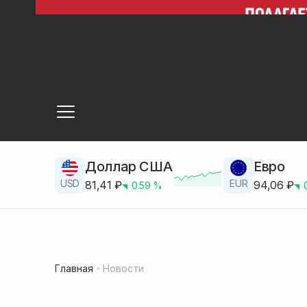
Доллар США
Евро
USD
EUR
81,41
₽
94,06
₽
0.59
%
Главная
Новости