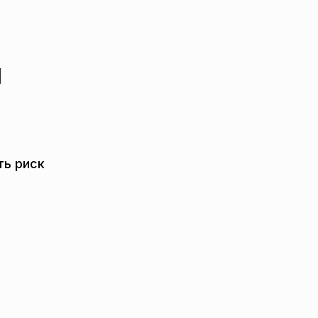
и
ть риск