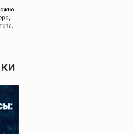
можно
ере,
тета.
ики