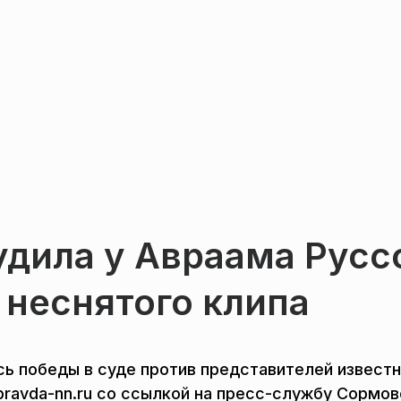
удила у Авраама Русс
 неснятого клипа
ь победы в суде против представителей известн
ravda-nn.ru со ссылкой на пресс-службу Сормов