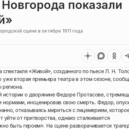
 Новгорода показали
й»
родской сцене в октябре 1911 года
спектакля «Живой», созданного по пьесе Л. Н. Тол
 уже вторая премьера театра в этом сезоне, сооб
 региона.
й истории о дворянине Федоре Протасове, стремя
 нормами, инсценировав свою смерть. Федор, опус
нанно, отказываясь мириться с лицемерием, которо
чет уйти от притворства, однако сталкивается
ужно быть героем». На сцене разворачивается траге