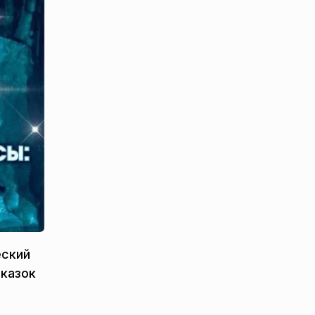
еский
сказок