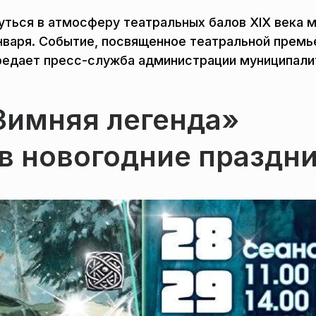
уться в атмосферу театральных балов XIX века 
нваря. Событие, посвященное театральной премь
ередает пресс-служба администрации муниципали
Зимняя легенда»
в новогодние праздн