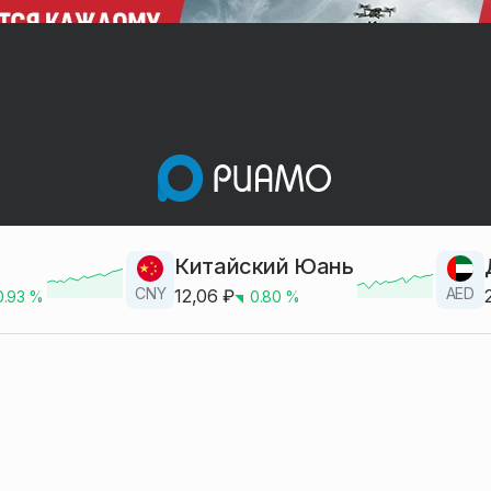
Китайский Юань
CNY
AED
12,06
₽
0.93
%
0.80
%