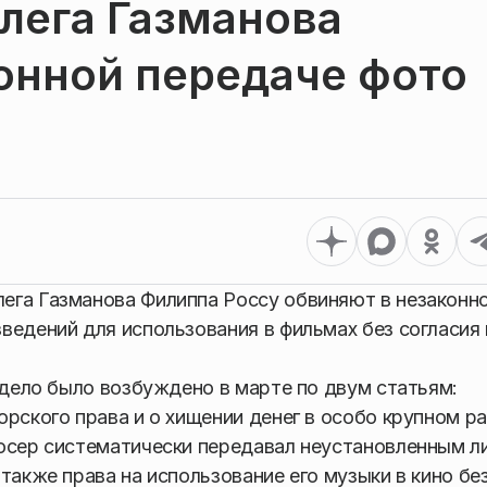
лега Газманова
онной передаче фото
ега Газманова Филиппа Россу обвиняют в незаконн
ведений для использования в фильмах без согласия 
 дело было возбуждено в марте по двум статьям:
рского права и о хищении денег в особо крупном р
дюсер систематически передавал неустановленным л
также права на использование его музыки в кино бе