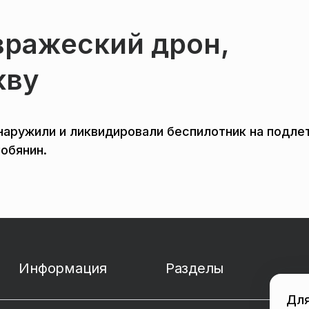
вражеский дрон,
кву
ружили и ликвидировали беспилотник на подлет
обянин.
Информация
Разделы
Для