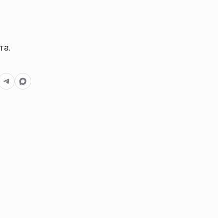
т
та.