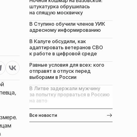
Ночной кошмар на Базовской:
штукатурка обрушилась
на спящую москвичку
В Ступино обучили членов УИК
адресному информированию
В Калуге обсудили, как
адаптировать ветеранов СВО
к работе в цифровой среде
Равные условия для всех: кого
отправят в отпуск перед
выборами в России
ой
В Литве задержали мужчину
певца,
за попытку прорваться в Россию
на авто
Все новости
азмере.
ицам
з