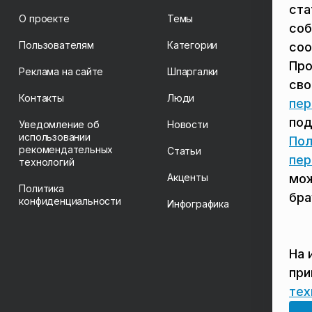
ста
О проекте
Темы
соб
Пользователям
Категории
coo
Про
Реклама на сайте
Шпаргалки
св
Контакты
Люди
пер
под
Уведомление об
Новости
использовании
Пол
рекомендательных
Статьи
пер
технологий
Акценты
мож
Политика
бра
конфиденциальности
Инфографика
На 
пр
тех