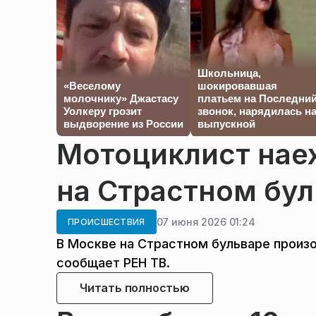
Школьница,
«Веселому
шокировавшая
молочнику» Джастасу
платьем на Последни
Уолкеру грозит
звонок, нарядилась н
выдворение из России
выпускной
Мотоциклист нае
на Страстном бул
07 июня 2026 01:24
ПРОИСШЕСТВИЯ
В Москве на Страстном бульваре произ
сообщает РЕН ТВ.
Читать полностью