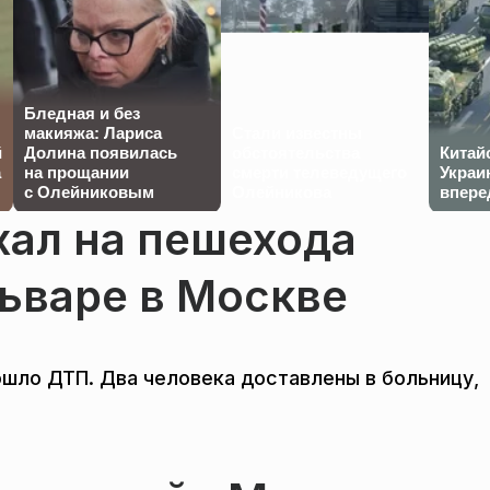
Бледная и без
макияжа: Лариса
Стали известны
й
Долина появилась
обстоятельства
Китай
а
на прощании
смерти телеведущего
Украи
с Олейниковым
Олейникова
впере
хал на пешехода
ьваре в Москве
ошло ДТП. Два человека доставлены в больницу,