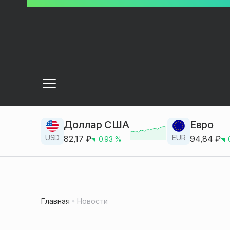
Доллар США
Евро
USD
EUR
82,17
₽
94,84
₽
0.93
%
Главная
Новости