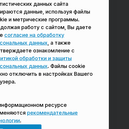
тистических данных сайта
в Подольске
в Мытищах
ираются данные, используя файлы
в Реутове
в Балашихе
kie и метрические программы.
должая работу с сайтом, Вы даете
в Сергиевом Посаде
в Люберцах
ое
согласие на обработку
в Красногорске
в Королёве
сональных данных
, а также
тверждаете ознакомление с
в Домодедово
в Щёлково
итикой обработки и защиты
сональных данных
. Файлы cookie
но отключить в настройках Вашего
узера.
информационном ресурсе
именяются
рекомендательные
нологии
.