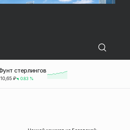
Фунт стерлингов
110,65
₽
0.83
%