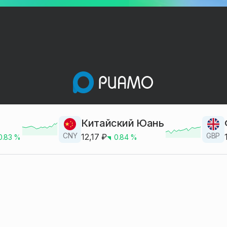
Китайский Юань
CNY
GBP
12,17
₽
0.83
%
0.84
%