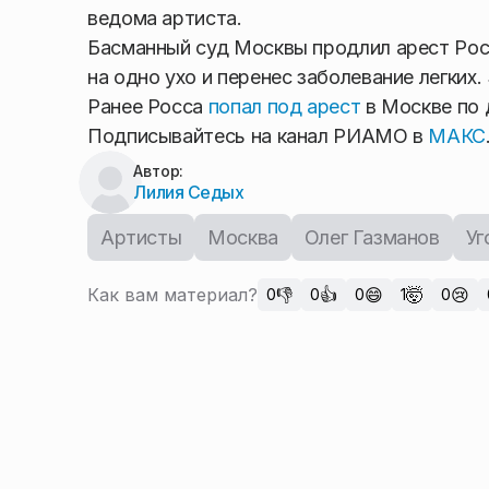
ведома артиста.
Басманный суд Москвы продлил арест Россы
на одно ухо и перенес заболевание легких
Ранее Росса
попал под арест
в Москве по 
Подписывайтесь на канал РИАМО в
МАКС
Автор:
Лилия Седых
Артисты
Москва
Олег Газманов
Уг
Как вам материал?
👎
👍
😄
🤯
😢
0
0
0
1
0