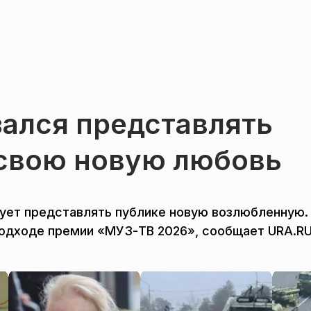
зался представлять
свою новую любовь
рует представлять публике новую возлюбленную.
подходе премии «МУЗ-ТВ 2026», сообщает URA.RU