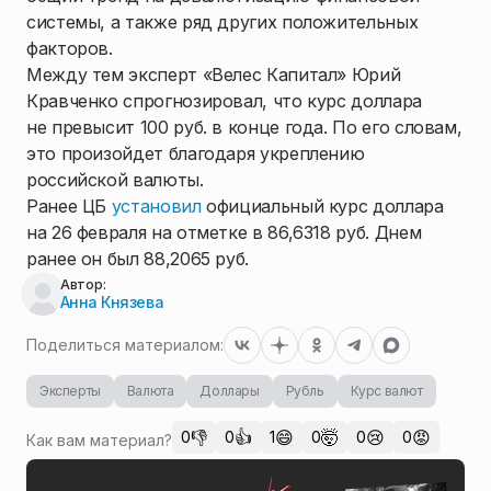
системы, а также ряд других положительных
факторов.
Между тем эксперт «Велес Капитал» Юрий
Кравченко спрогнозировал, что курс доллара
не превысит 100 руб. в конце года. По его словам,
это произойдет благодаря укреплению
российской валюты.
Ранее ЦБ
установил
официальный курс доллара
на 26 февраля на отметке в 86,6318 руб. Днем
ранее он был 88,2065 руб.
Автор:
Анна Князева
Поделиться материалом:
Эксперты
Валюта
Доллары
Рубль
Курс валют
👎
👍
😄
🤯
😢
😡
0
0
1
0
0
0
Как вам материал?