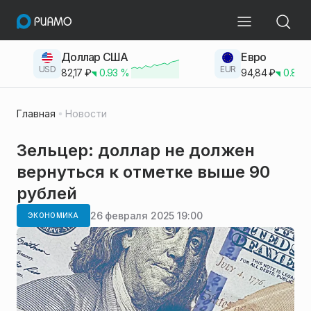
Доллар США
Евро
USD
EUR
82,17
₽
0.93
%
94,84
₽
0.83
Главная
Новости
Зельцер: доллар не должен
вернуться к отметке выше 90
рублей
26 февраля 2025 19:00
ЭКОНОМИКА