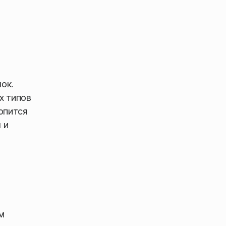
ок.
х типов
опится
 и
м