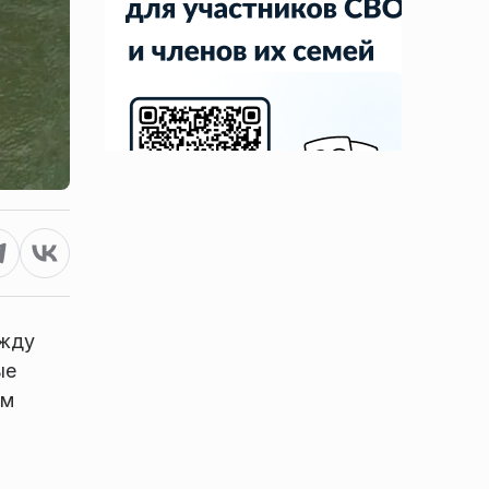
ежду
ые
им