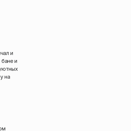
чал и
 бане и
 уютных
у на
ом