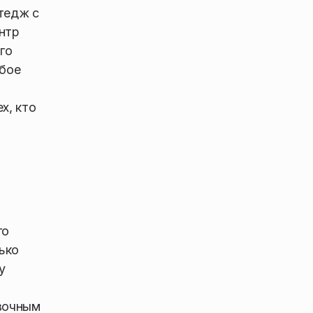
тедж с
нтр
го
юбое
х, кто
го
ько
у
евочным