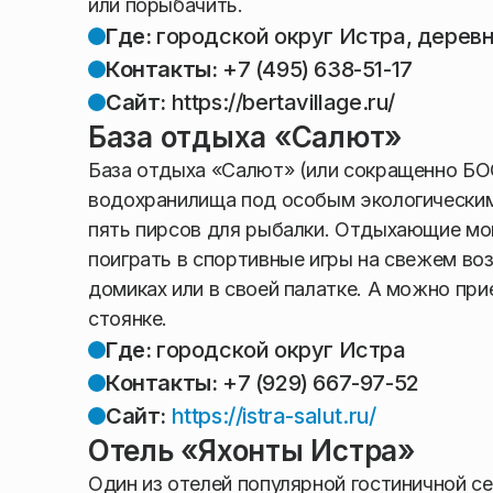
или порыбачить.
Где:
городской округ Истра, дерев
Контакты:
+7 (495) 638-51-17
Сайт:
https://bertavillage.ru/
База отдыха «Салют»
База отдыха «Салют» (или сокращенно БО
водохранилища под особым экологическим 
пять пирсов для рыбалки. Отдыхающие мог
поиграть в спортивные игры на свежем во
домиках или в своей палатке. А можно при
стоянке.
Где:
городской округ Истра
Контакты:
+7 (929) 667-97-52
Сайт:
https://istra-salut.ru/
Отель «Яхонты Истра»
Один из отелей популярной гостиничной 