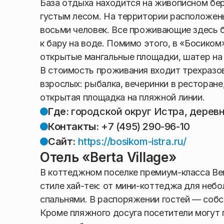
База отдыха находится на живописном бе
густым лесом. На территории расположены
восьми человек. Все проживающие здесь б
к бару на воде. Помимо этого, в «Босиком
открытые мангальные площадки, шатер на
В стоимость проживания входит трехразов
взрослых: рыбалка, вечеринки в ресторане
открытая площадка на пляжной линии.
Где:
городской округ Истра, дерев
Контакты:
+7 (495) 290-96-10
Сайт:
https://bosikom-istra.ru/
Отель «Berta Village»
В коттеджном поселке премиум-класса Ber
стиле хай-тек: от мини-коттеджа для небо
спальнями. В распоряжении гостей — собс
Кроме пляжного досуга посетители могут п