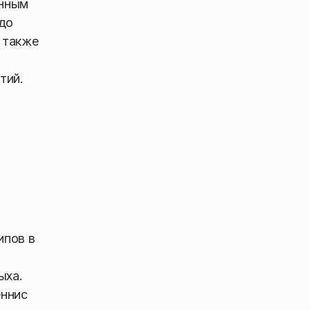
анным
 до
 также
тий.
ипов в
ыха.
еннис