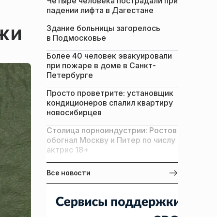
Четыре человека пострадали при
падении лифта в Дагестане
яжи
Здание больницы загорелось
в Подмосковье
Более 40 человек эвакуировали
при пожаре в доме в Санкт-
Петербурге
Просто проветрите: установщик
кондиционеров спалил квартиру
новосибирцев
Столица порноиндустрии: Ростов
обогнал Москву и Питер по числу
актрис 18+
Все новости