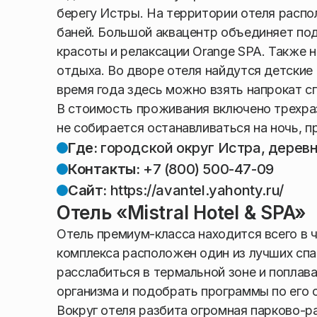
берегу Истры. На территории отеля распо
баней. Большой аквацентр объединяет под
красоты и релаксации Orange SPA. Также н
отдыха. Во дворе отеля найдутся детские
время года здесь можно взять напрокат с
В стоимость проживания включено трехраз
не собирается останавливаться на ночь, п
Где:
городской округ Истра, дерев
Контакты:
+7 (800) 500-47-09
Сайт:
https://avantel.yahonty.ru/
Отель «Mistral Hotel & SPA»
Отель премиум-класса находится всего в 
комплекса расположен один из лучших сп
расслабиться в термальной зоне и поплава
организма и подобрать программы по его
Вокруг отеля разбита огромная парково-р