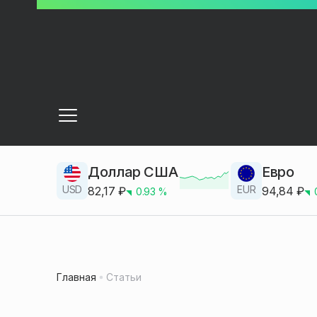
Доллар США
Евро
USD
EUR
82,17
₽
94,84
₽
0.93
%
Главная
Статьи