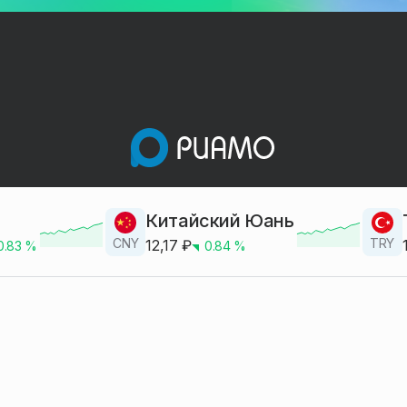
Китайский Юань
CNY
TRY
12,17
₽
0.83
%
0.84
%