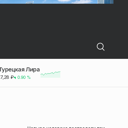
Турецкая Лира
17,28
₽
0.90
%