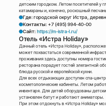
детским городком. Летом посетителей у г
катамараны и, конечно, роскошный песчан
Где:
городской округ Истра, дерев
Контакты:
+7 (495) 994-40-00
Сайт:
https://m-istra-l.ru/
Отель «Истра Holiday»
Дачный отель «Истра Holiday», расположе
может похвастаться современной инфраст
проживания здесь доступны номера гости
ресторана порадует гостей элегантной об
блюда русской и европейской кухни.
Для всех отдыхающих доступен спа-центр
косметологические кабинеты. Летом работ
инвентаря. Для детей оборудованы детски
установлен батут и работают аниматоры.
При этом отдохнуть в «Истра Holiday» мо