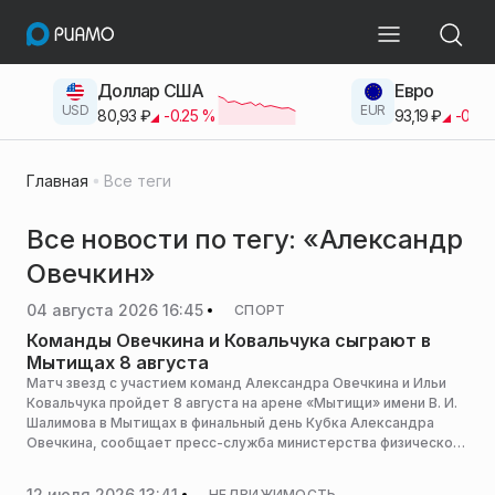
Доллар США
Евро
USD
EUR
80,93
₽
-0.25
%
93,19
₽
-0.42
Главная
Все теги
Все новости по тегу: «Александр
Овечкин»
04 августа 2026 16:45
СПОРТ
Команды Овечкина и Ковальчука сыграют в
Мытищах 8 августа
Матч звезд с участием команд Александра Овечкина и Ильи
Ковальчука пройдет 8 августа на арене «Мытищи» имени В. И.
Шалимова в Мытищах в финальный день Кубка Александра
Овечкина, сообщает пресс-служба министерства физической
культуры и спорта Московской области.
12 июля 2026 13:41
НЕДВИЖИМОСТЬ