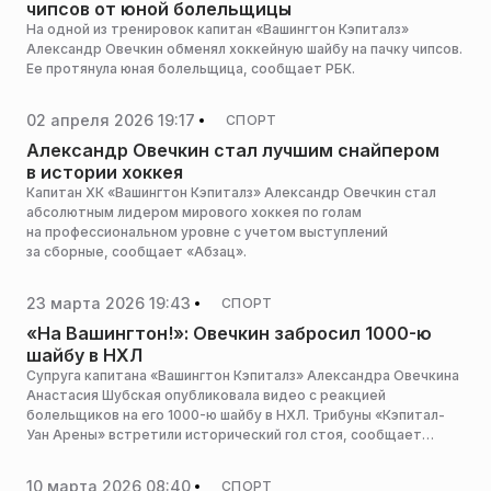
чипсов от юной болельщицы
На одной из тренировок капитан «Вашингтон Кэпиталз»
Александр Овечкин обменял хоккейную шайбу на пачку чипсов.
Ее протянула юная болельщица, сообщает РБК.
02 апреля 2026 19:17
СПОРТ
Александр Овечкин стал лучшим снайпером
в истории хоккея
Капитан ХК «Вашингтон Кэпиталз» Александр Овечкин стал
абсолютным лидером мирового хоккея по голам
на профессиональном уровне с учетом выступлений
за сборные, сообщает «Абзац».
23 марта 2026 19:43
СПОРТ
«На Вашингтон!»: Овечкин забросил 1000-ю
шайбу в НХЛ
Супруга капитана «Вашингтон Кэпиталз» Александра Овечкина
Анастасия Шубская опубликовала видео с реакцией
болельщиков на его 1000-ю шайбу в НХЛ. Трибуны «Кэпитал-
Уан Арены» встретили исторический гол стоя, сообщает
Газета.ru.
10 марта 2026 08:40
СПОРТ