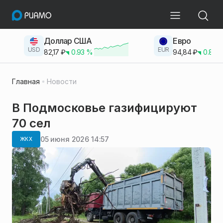
Доллар США
Евро
USD
EUR
82,17
₽
0.93
%
94,84
₽
0.83
Главная
Новости
В Подмосковье газифицируют
70 сел
05 июня 2026 14:57
ЖКХ