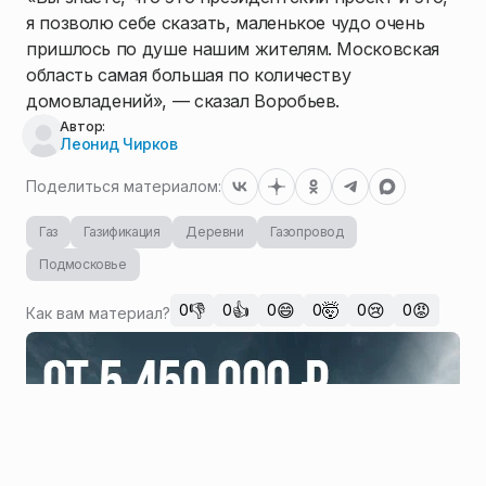
я позволю себе сказать, маленькое чудо очень
пришлось по душе нашим жителям. Московская
область самая большая по количеству
домовладений», — сказал Воробьев.
Автор:
Леонид Чирков
Поделиться материалом:
Газ
Газификация
Деревни
Газопровод
Подмосковье
👎
👍
😄
🤯
😢
😡
0
0
0
0
0
0
Как вам материал?