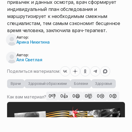
привычек и данных осмотра, врач сформирует
индивидуальный план обследования и
маршрутизирует к необходимым смежным
специалистам, тем самым сэкономит бесценное
время человека, заключила врач-терапевт.
Автор:
Арина Никитина
Автор:
Аля Светлая
Поделиться материалом:
Врачи
Здоровый образ жизни
Болезни
Здоровье
👎
👍
😄
🤯
😢
😡
0
0
0
0
0
0
Как вам материал?