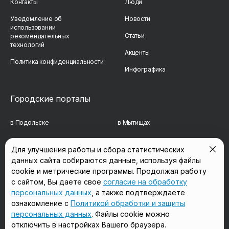
Контакты
Люди
Уведомление об
Новости
использовании
Статьи
рекомендательных
технологий
Акценты
Политика конфиденциальности
Инфографика
Городские порталы
в Подольске
в Мытищах
в Реутове
в Балашихе
Для улучшения работы и сбора статистических
данных сайта собираются данные, используя файлы
в Сергиевом Посаде
в Люберцах
cookie и метрические программы. Продолжая работу
в Красногорске
в Королёве
с сайтом, Вы даете свое
согласие на обработку
персональных данных
, а также подтверждаете
в Домодедово
в Щёлково
ознакомление с
Политикой обработки и защиты
персональных данных
. Файлы cookie можно
отключить в настройках Вашего браузера.
Мы в соцсетях