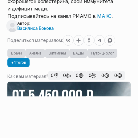
«хорошего» холестерина, сбои иммунитета
и дефицит меди.
Подписывайтесь на канал РИАМО в
МАКС
.
Автор:
Василиса Бокова
Поделиться материалом:
Врачи
Анализ
Витамины
БАДы
Нутрициолог
+ 1 тегов
👎
👍
😄
🤯
😢
😡
0
0
0
0
0
0
Как вам материал?