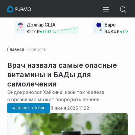
Доллар США
Евро
USD
EUR
82,17
₽
0.93
%
94,84
₽
0.83
Главная
Новости
Врач назвала самые опасные
витамины и БАДы для
самолечения
Эндокринолог Хайкина: избыток железа
в организме может повредить печень
11 июня 2026 11:22
ЗДРАВООХРАНЕНИЕ