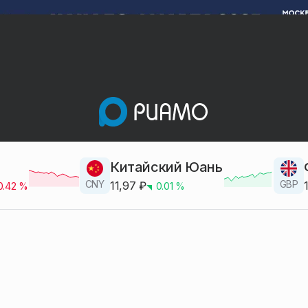
Китайский Юань
CNY
GBP
11,97
₽
0.42
%
0.01
%