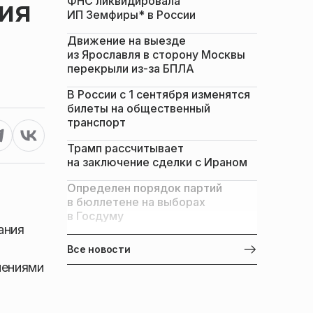
ФНС ликвидировала
ия
ИП Земфиры* в России
Движение на выезде
из Ярославля в сторону Москвы
перекрыли из-за БПЛА
В России с 1 сентября изменятся
билеты на общественный
транспорт
Трамп рассчитывает
на заключение сделки с Ираном
Определен порядок партий
в бюллетене на выборах
в Госдуму
ания
Все новости
нениями