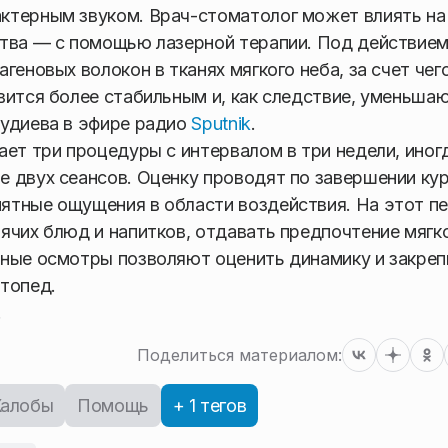
ктерным звуком. Врач-стоматолог может влиять на
ства — с помощью лазерной терапии. Под действием
геновых волокон в тканях мягкого неба, за счет чег
вится более стабильным и, как следствие, уменьша
Гудиева в эфире радио
Sputnik
.
ает три процедуры с интервалом в три недели, иног
 двух сеансов. Оценку проводят по завершении кур
ятные ощущения в области воздействия. На этот п
ячих блюд и напитков, отдавать предпочтение мягк
ьные осмотры позволяют оценить динамику и закреп
топед.
.
Поделиться материалом:
алобы
Помощь
+ 1 тегов