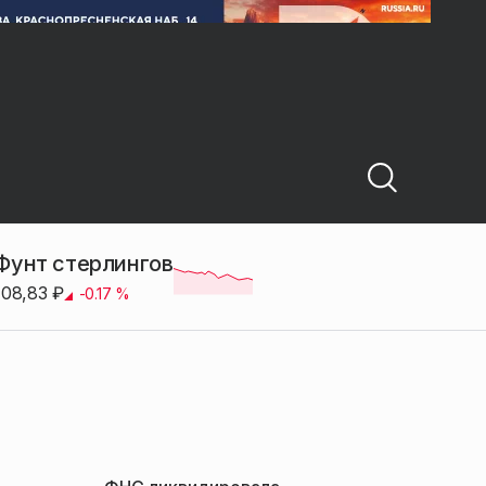
Фунт стерлингов
108,83
₽
-0.17
%