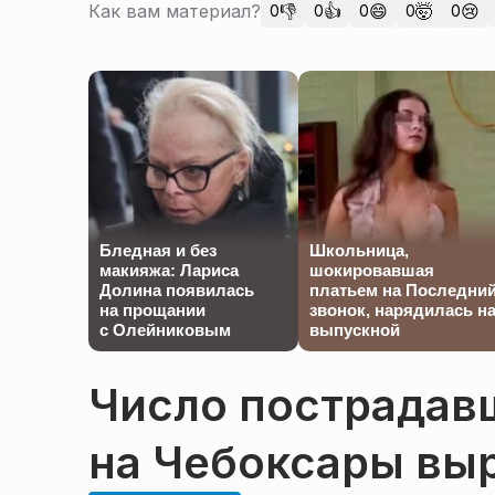
Как вам материал?
👎
👍
😄
🤯
😢
0
0
0
0
0
Бледная и без
Школьница,
макияжа: Лариса
шокировавшая
Долина появилась
платьем на Последни
на прощании
звонок, нарядилась н
с Олейниковым
выпускной
Число пострадавш
на Чебоксары выр