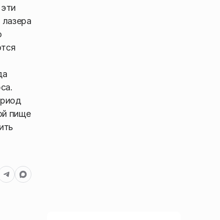
 эти
 лазера
о
ются
да
са.
ериод
ой пище
ить