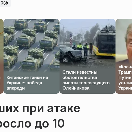
😡
0
«Кое-
Стали известны
Трамп
й
Китайские танки на
обстоятельства
Путин
а
Украине: победа
смерти телеведущего
ульти
впереди
Олейникова
Украи
их при атаке
осло до 10