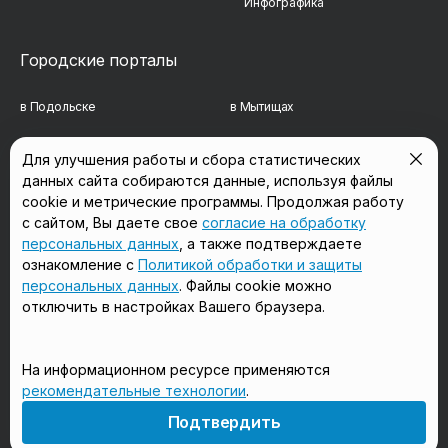
Инфографика
Городские порталы
в Подольске
в Мытищах
в Реутове
в Балашихе
Для улучшения работы и сбора статистических
данных сайта собираются данные, используя файлы
в Сергиевом Посаде
в Люберцах
cookie и метрические программы. Продолжая работу
в Красногорске
в Королёве
с сайтом, Вы даете свое
согласие на обработку
персональных данных
, а также подтверждаете
в Домодедово
в Щёлково
ознакомление с
Политикой обработки и защиты
персональных данных
. Файлы cookie можно
отключить в настройках Вашего браузера.
Мы в соцсетях
На информационном ресурсе применяются
рекомендательные технологии
.
18+
Подтвердить