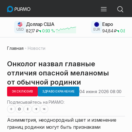
Доллар США
Евро
USD
EUR
82,17
₽
0.93
%
94,84
₽
0.83
Главная
Новости
Онколог назвал главные
отличия опасной меланомы
от обычной родинки
04 июня 2026 08:00
ЭКСКЛЮЗИВ
ЗДРАВООХРАНЕНИЕ
Подписывайтесь на РИАМО:
Асимметрия, неоднородный цвет и изменение
границ родинки могут быть признаками