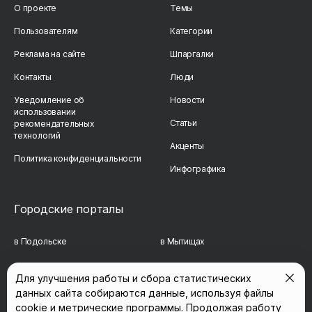
О проекте
Темы
Пользователям
Категории
Реклама на сайте
Шпаргалки
Контакты
Люди
Уведомление об
Новости
использовании
Статьи
рекомендательных
технологий
Акценты
Политика конфиденциальности
Инфографика
Городские порталы
в Подольске
в Мытищах
в Реутове
в Балашихе
Для улучшения работы и сбора статистических
данных сайта собираются данные, используя файлы
в Сергиевом Посаде
в Люберцах
cookie и метрические программы. Продолжая работу