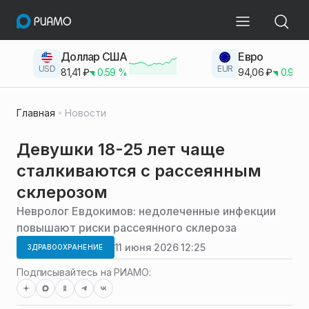
Доллар США
Евро
USD
EUR
81,41
₽
0.59
%
94,06
₽
0.93
Главная
Новости
Девушки 18-25 лет чаще
сталкиваются с рассеянным
склерозом
Невролог Евдокимов: недолеченные инфекции
повышают риски рассеянного склероза
11 июня 2026 12:25
ЗДРАВООХРАНЕНИЕ
Подписывайтесь на РИАМО: