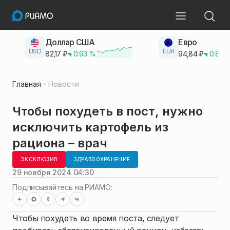
Доллар США
Евро
USD
EUR
82,17
₽
0.93
%
94,84
₽
0.83
Главная
Новости
Чтобы похудеть в пост, нужно
исключить картофель из
рациона – врач
ЭКСКЛЮЗИВ
ЗДРАВООХРАНЕНИЕ
29 ноября 2024 04:30
Подписывайтесь на РИАМО:
Чтобы похудеть во время поста, следует