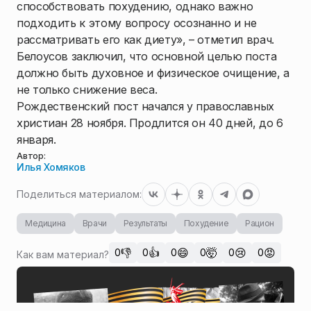
способствовать похудению, однако важно
подходить к этому вопросу осознанно и не
рассматривать его как диету», – отметил врач.
Белоусов заключил, что основной целью поста
должно быть духовное и физическое очищение, а
не только снижение веса.
Рождественский пост начался у православных
христиан 28 ноября. Продлится он 40 дней, до 6
января.
Автор:
Илья Хомяков
Поделиться материалом:
Медицина
Врачи
Результаты
Похудение
Рацион
👎
👍
😄
🤯
😢
😡
0
0
0
0
0
0
Как вам материал?