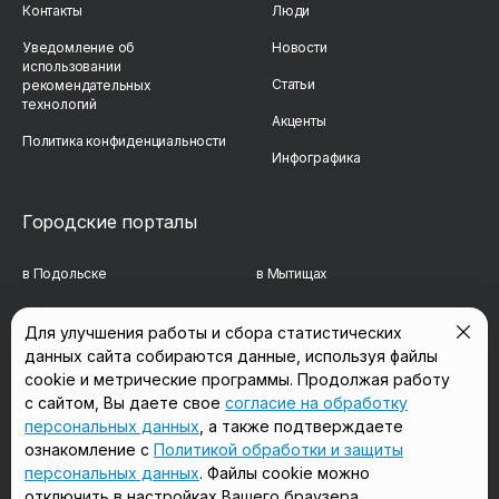
Контакты
Люди
Уведомление об
Новости
использовании
Статьи
рекомендательных
технологий
Акценты
Политика конфиденциальности
Инфографика
Городские порталы
в Подольске
в Мытищах
в Реутове
в Балашихе
Для улучшения работы и сбора статистических
данных сайта собираются данные, используя файлы
в Сергиевом Посаде
в Люберцах
cookie и метрические программы. Продолжая работу
в Красногорске
в Королёве
с сайтом, Вы даете свое
согласие на обработку
персональных данных
, а также подтверждаете
в Домодедово
в Щёлково
ознакомление с
Политикой обработки и защиты
персональных данных
. Файлы cookie можно
отключить в настройках Вашего браузера.