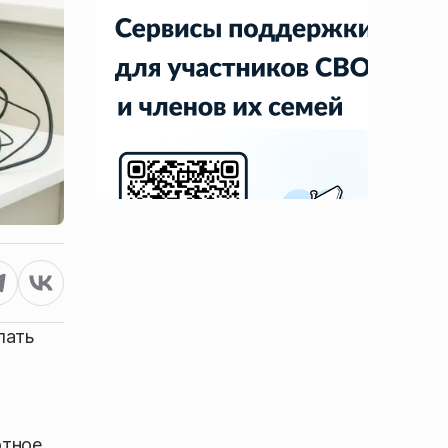
лать
отное