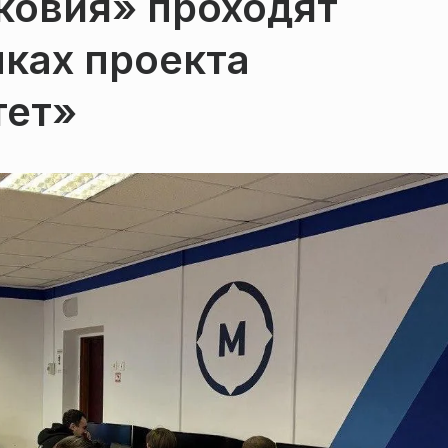
ковия» проходят
ках проекта
тет»