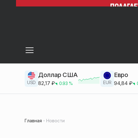
Доллар США
Евро
USD
EUR
82,17
₽
94,84
₽
0.93
%
Главная
Новости