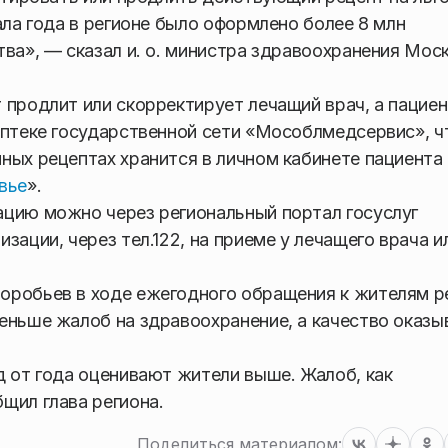
ала года в регионе было оформлено более 8 млн
тва», — сказал и. о. министра здравоохранения Мос
 продлит или скорректирует лечащий врач, а пацие
аптеке государственной сети «Мособлмедсервис», 
ных рецептах хранится в личном кабинете пациента
вье
».
ацию можно через региональный портал госуслуг
изации, через тел.122, на приеме у лечащего врача и
оробьев в ходе ежегодного обращения к жителям р
еньше жалоб на здравоохранение, а качество оказ
д от года оценивают жители выше. Жалоб, как
щил глава региона.
Поделиться материалом: