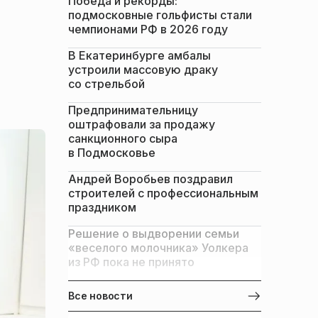
Победа и рекорды:
подмосковные гольфисты стали
чемпионами РФ в 2026 году
В Екатеринбурге амбалы
устроили массовую драку
со стрельбой
Предпринимательницу
оштрафовали за продажу
санкционного сыра
в Подмосковье
Андрей Воробьев поздравил
строителей с профессиональным
праздником
Решение о выдворении семьи
«веселого молочника» Уолкера
из РФ пока не принято
Все новости