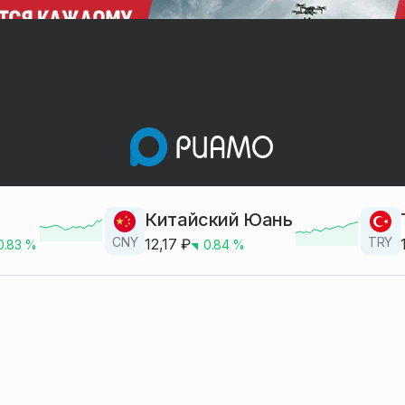
Китайский Юань
CNY
TRY
12,17
₽
0.83
%
0.84
%