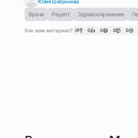
Юлия Шабронова
Врачи
Рецепт
Здравоохранение
Ле
Как вам материал?
👎
👍
😄
🤯
😢
0
0
0
0
0