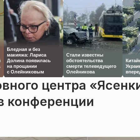
Бледная и без
макияжа: Лариса
Стали известны
й
Долина появилась
обстоятельства
Китай
а
на прощании
смерти телеведущего
Украи
с Олейниковым
Олейникова
впере
вного центра «Ясенк
 в конференции