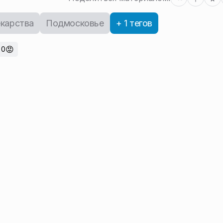
карства
Подмосковье
+ 1 тегов
😡
0