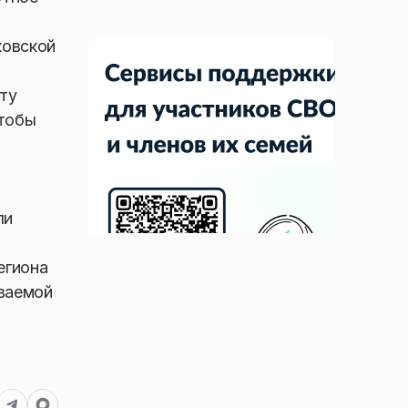
ковской
нту
чтобы
ли
егиона
ываемой