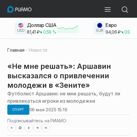
Доллар США
Евро
USD
EUR
81,41
₽
0.59
%
94,06
₽
0.93
Главная
Новости
«Не мне решать»: Аршавин
высказался о привлечении
молодежи в «Зените»
Футболист Аршавин: не мне решать, будут ли
привлекаться игроки из молодежки
06 мая 2025 15:19
СПОРТ
Подписывайтесь на РИАМО: