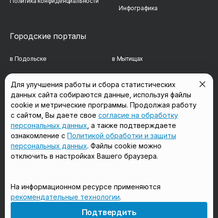
Политика конфиденциальности
Инфографика
Городские порталы
в Подольске
в Мытищах
в Реутове
в Балашихе
Для улучшения работы и сбора статистических
данных сайта собираются данные, используя файлы
в Сергиевом Посаде
в Люберцах
cookie и метрические программы. Продолжая работу
в Красногорске
в Королёве
с сайтом, Вы даете свое
согласие на обработку
персональных данных
, а также подтверждаете
в Домодедово
в Щёлково
ознакомление с
Политикой обработки и защиты
персональных данных
. Файлы cookie можно
отключить в настройках Вашего браузера.
Мы в соцсетях
На информационном ресурсе применяются
рекомендательные технологии
.
18+
Подтвердить