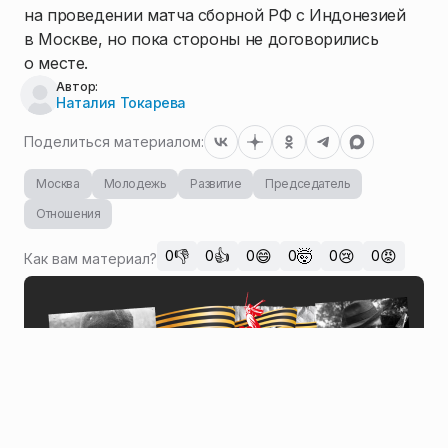
на проведении матча сборной РФ с Индонезией
в Москве, но пока стороны не договорились
о месте.
Автор:
Наталия Токарева
Поделиться материалом:
Москва
Молодежь
Развитие
Председатель
Отношения
👎
👍
😄
🤯
😢
😡
0
0
0
0
0
0
Как вам материал?