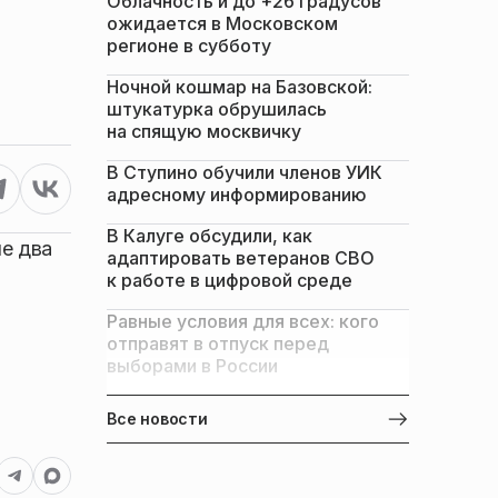
Облачность и до +26 градусов
,
ожидается в Московском
регионе в субботу
Ночной кошмар на Базовской:
штукатурка обрушилась
на спящую москвичку
В Ступино обучили членов УИК
адресному информированию
В Калуге обсудили, как
е два
адаптировать ветеранов СВО
к работе в цифровой среде
Равные условия для всех: кого
отправят в отпуск перед
выборами в России
Все новости