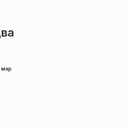
два
л мэр