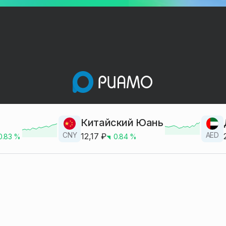
Китайский Юань
CNY
AED
12,17
₽
0.83
%
0.84
%