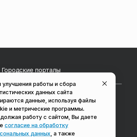
Городские порталы
 улучшения работы и сбора
тистических данных сайта
в Подольске
в Мытищах
ираются данные, используя файлы
в Реутове
в Балашихе
kie и метрические программы.
должая работу с сайтом, Вы даете
в Сергиевом Посаде
в Люберцах
ое
согласие на обработку
в Красногорске
в Королёве
сональных данных
, а также