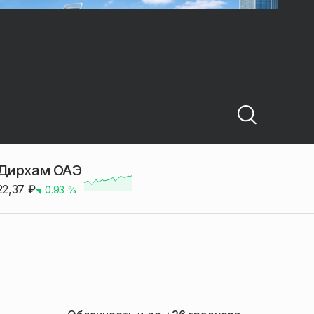
Дирхам ОАЭ
22,37
₽
0.93
%