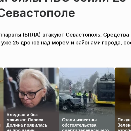
 Севастополе
ппараты (БПЛА) атакуют Севастополь. Средства
 уже 25 дронов над морем и районами города, с
Бледная и без
макияжа: Лариса
Стали известны
Покуш
й
Долина появилась
обстоятельства
Зелен
а
на прощании
смерти телеведущего
аэроп