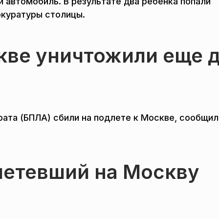
 автомобиль. В результате два ребенка попали
окуратуры столицы.
кве уничтожили еще 
рата (БПЛА) сбили на подлете к Москве, сообщи
летевший на Москву