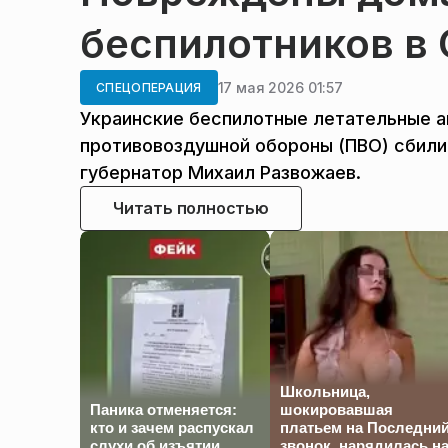
беспилотников в
17 мая 2026 01:57
СПЕЦОПЕРАЦИЯ
Украинские беспилотные летательные а
противовоздушной обороны (ПВО) сбили
губернатор Михаил Развожаев.
Читать полностью
Школьница,
Паника отменяется:
шокировавшая
кто и зачем распускал
платьем на Последни
слухи об изъятии
звонок, нарядилась н