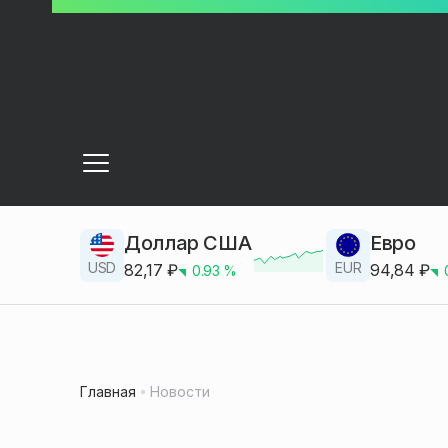
Доллар США
Евро
USD
EUR
82,17
₽
94,84
₽
0.93
%
Главная
Новости