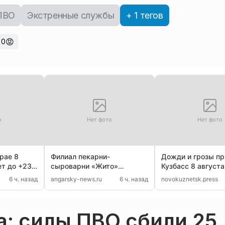
ПВО
Экстренные службы
+ 1 тегов
😡
0
о
Нет фото
Нет фото
рае 8
Филиал пекарни-
Дожди и грозы пр
ет до +23,
сыроварни «Жито»
Кузбасс 8 августа
ут дожди
закрылся в Иркутске
°C
6 ч. назад
angarsky-news.ru
6 ч. назад
novokuznetsk.press
: силы ПВО сбили 25