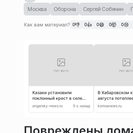
Москва
Оборона
Сергей Собянин
Как вам материал?
👎
👍
😄
🤯
😢
0
0
0
0
0
Нет фото
Нет фот
Казаки установили
В Хабаровском к
поклонный крест в селе
августа потепле
Бельск Иркутской области
на севере пройд
angarsky-news.ru
5 ч. назад
komsanews.ru
Повреждены дома