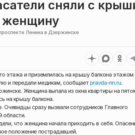
асатели сняли с крыш
ю женщину
 проспекте Ленина в Дзержинске
го этажа и приземлилась на крышу балкона этажом
лю и передали медикам, сообщает
pravda-nn.ru
.
ржинске. Женщина выпала из окна квартиры на пято
сь на крышу балкона.
. Очевидцы сразу вызвали сотрудников Главного
 области.
дели, что женщина начала приходить в себя. Опасен
вое положение пострадавшей.