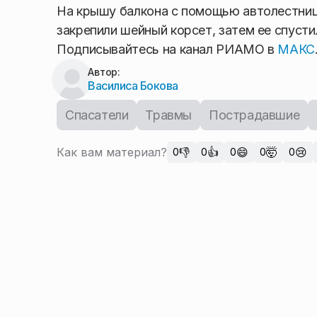
На крышу балкона с помощью автолестниц
закрепили шейный корсет, затем ее спусти
Подписывайтесь на канал РИАМО в
МАКС
Автор:
Василиса Бокова
Спасатели
Травмы
Пострадавшие
Как вам материал?
👎
👍
😄
🤯
😢
0
0
0
0
0