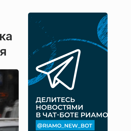
ка
ья