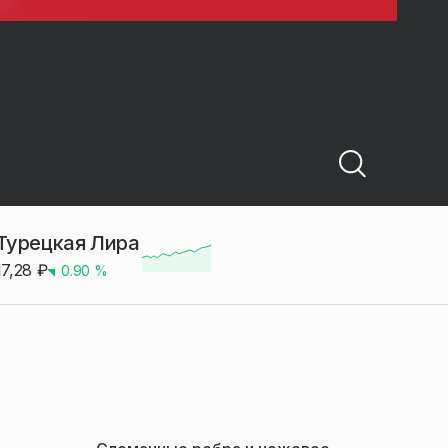
Турецкая Лира
17,28
₽
0.90
%