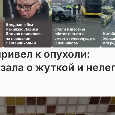
Бледная и без
макияжа: Лариса
Стали известны
й
Долина появилась
обстоятельства
Китай
а
на прощании
смерти телеведущего
Украи
с Олейниковым
Олейникова
впере
привел к опухоли:
зала о жуткой и неле