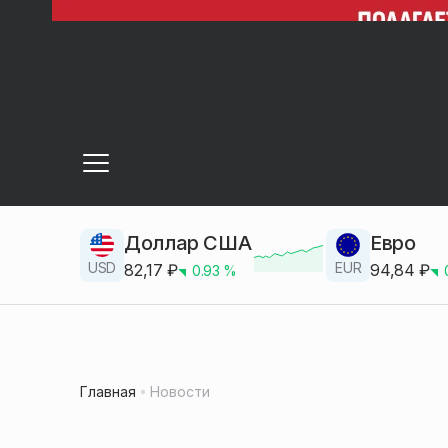
Доллар США
Евро
USD
EUR
82,17
₽
94,84
₽
0.93
%
Главная
Новости