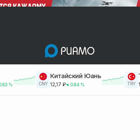
Китайский Юань
CNY
TRY
12,17
₽
0.83
%
0.84
%