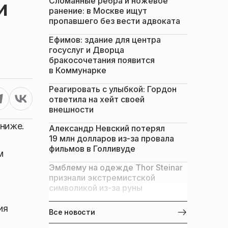
Сломанные ребра и ножевое
и
ранение: в Москве ищут
пропавшего без вести адвоката
Ефимов: здание для центра
госуслуг и Дворца
бракосочетания появится
в Коммунарке
Реагировать с улыбкой: Гордон
ответила на хейт своей
внешности
 ниже.
Александр Невский потерял
19 млн долларов из-за провала
фильмов в Голливуде
м
Эмблему на одежде Thor Steinar
признали экстремистской
символикой из-за руны
ия
Все новости