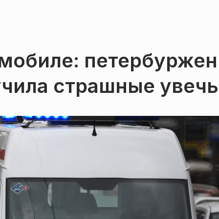
имобиле: петербуржен
лучила страшные увеч