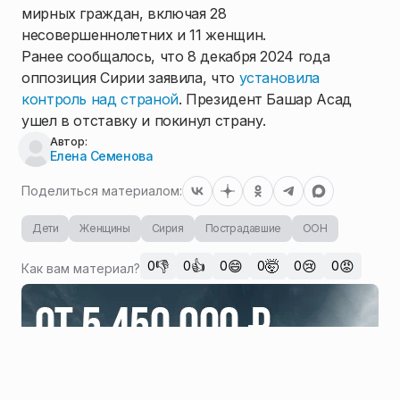
мирных граждан, включая 28
несовершеннолетних и 11 женщин.
Ранее сообщалось, что 8 декабря 2024 года
оппозиция Сирии заявила, что
установила
контроль над страной
. Президент Башар Асад
ушел в отставку и покинул страну.
Автор:
Елена Семенова
Поделиться материалом:
Дети
Женщины
Сирия
Пострадавшие
ООН
👎
👍
😄
🤯
😢
😡
0
0
0
0
0
0
Как вам материал?