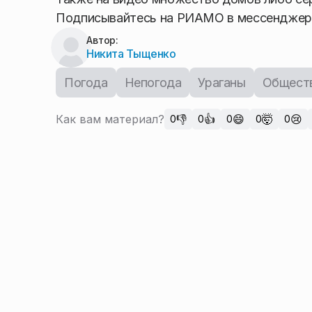
Подписывайтесь на РИАМО в мессендже
Автор:
Никита Тыщенко
Погода
Непогода
Ураганы
Общест
Как вам материал?
👎
👍
😄
🤯
😢
0
0
0
0
0