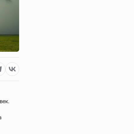
век.
а