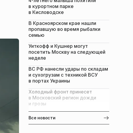
4-летнего малыша похитили
в курортном парке
в Кисловодске
В Красноярском крае нашли
пропавшую во время рыбалки
семью
Уиткофф и Кушнер могут
посетить Москву на следующей
неделе
ВС РФ нанесли удары по складам
и сухогрузам с техникой ВСУ
в портах Украины
Холодный фронт принесет
в Московский регион дожди
и грозы
Все новости