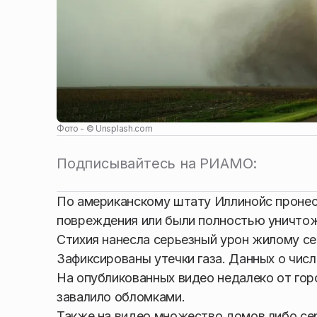
Фото - ©
Unsplash.com
Подписывайтесь на РИАМО:
По американскому штату Иллинойс пронес
повреждения или были полностью уничто
Стихия нанесла серьезный урон жилому се
Зафиксированы утечки газа. Данных о числ
На опубликованных видео недалеко от гор
завалило обломками.
Также на видео множество домов либо се