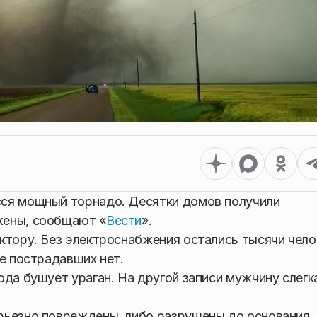
ся мощный торнадо. Десятки домов получили
жены, сообщают «
Вести
».
ктору. Без электроснабжения остались тысячи чело
е пострадавших нет.
ода бушует ураган. На другой записи мужчину слегк
рьезно повреждены, либо разрушены до основания.