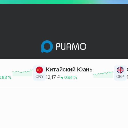
Китайский Юань
CNY
GBP
12,17
₽
0.83
%
0.84
%