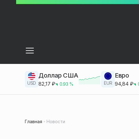
Доллар США
Евро
USD
EUR
82,17
₽
94,84
₽
0.93
%
Главная
Новости