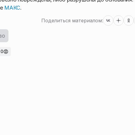
ре
МАКС
.
Поделиться материалом:
во
😡
0