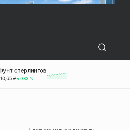
Фунт стерлингов
110,65
₽
0.83
%