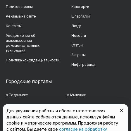
Пользователям
Категории
Реклама на сайте
Шпаргалки
Контакты
Люди
Уведомление об
Новости
использовании
Статьи
рекомендательных
технологий
Акценты
Политика конфиденциальности
Инфографика
Городские порталы
в Подольске
в Мытищах
в Реутове
в Балашихе
Для улучшения работы и сбора статистических
данных сайта собираются данные, используя файлы
в Сергиевом Посаде
в Люберцах
cookie и метрические программы. Продолжая работу
в Красногорске
в Королёве
с сайтом, Вы даете свое
согласие на обработку