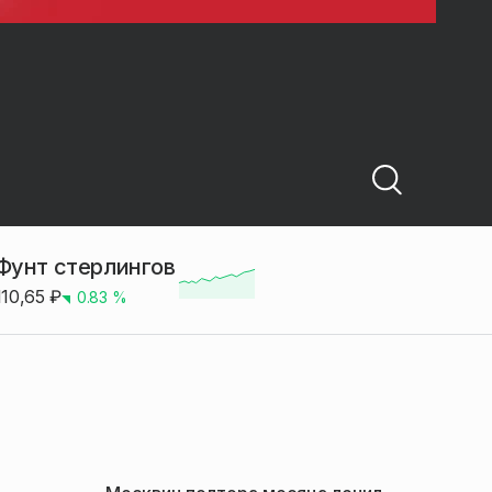
Фунт стерлингов
110,65
₽
0.83
%