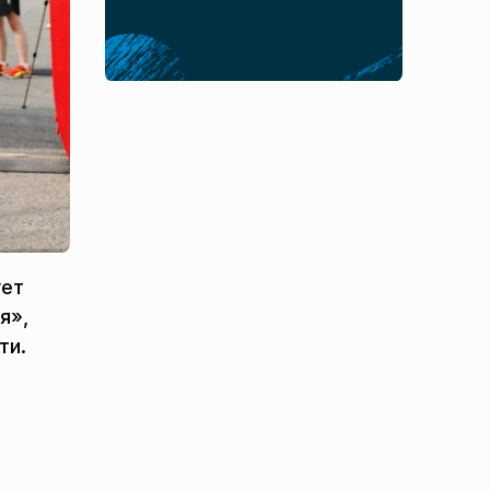
ует
я»,
ти.