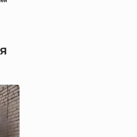
ней
ия