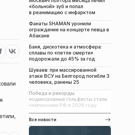
Москвич полтора месяца лечил
«больной» зуб и попал
в реанимацию с инфарктом
Фанаты SHAMAN уронили
ограждение на концерте певца в
Абакане
Баня, дискотека и атмосфера:
сплавы по «петле смерти»
подорожали до 45% за год
Шуваев: при массированной
атаке ВСУ на Белгород погибли 3
человека, ранены 25
ковали
Победа и рекорды:
подмосковные гольфисты стали
я
чемпионами РФ в 2026 году
етили,
Все новости