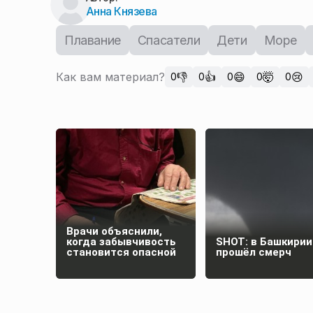
Анна Князева
Плавание
Спасатели
Дети
Море
Как вам материал?
👎
👍
😄
🤯
😢
0
0
0
0
0
Врачи объяснили,
когда забывчивость
SHOT: в Башкирии
становится опасной
прошёл смерч