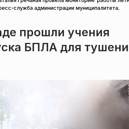
аталья Гречаная провела мониторинг работы лет
ресс-служба администрации муниципалитета.
аде прошли учения
уска БПЛА для тушен