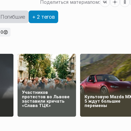
Поделиться материалом:
Погибшие
+ 2 тегов
😡
0
Участников
протестов во Львове
Культовую Mazda MX
заставили кричать
5 ждут большие
«Слава ТЦК»
перемены