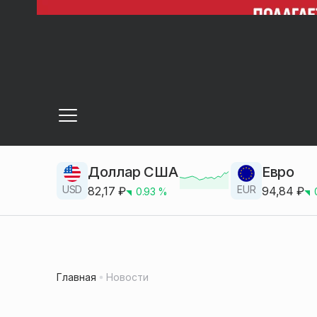
Доллар США
Евро
USD
EUR
82,17
₽
94,84
₽
0.93
%
Главная
Новости