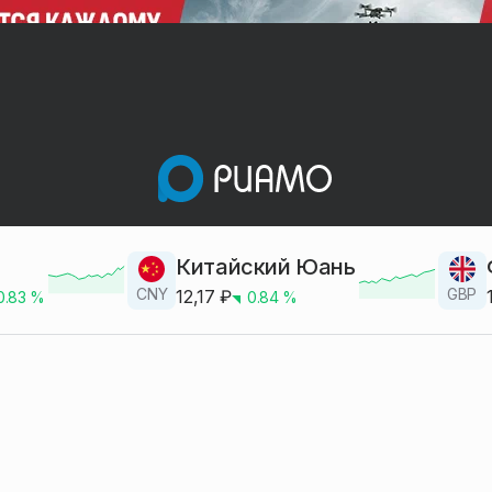
Китайский Юань
CNY
GBP
12,17
₽
0.83
%
0.84
%