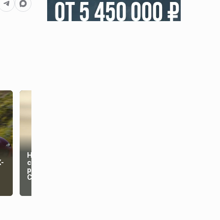
Трамп планирует
Назван неожиданный
изменить
-
способ покончить с
законопроект о
русофобией стран
санкциях против
СНГ
России