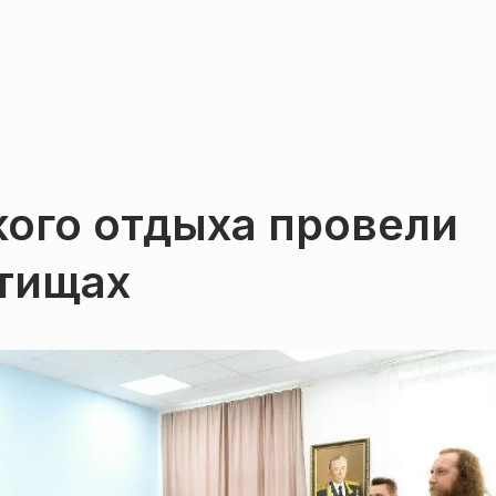
ого отдыха провели
ытищах